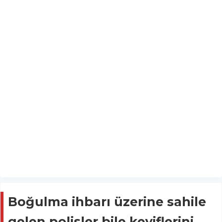
Boğulma ihbarı üzerine sahile
gelen polisler bile keyiflerini