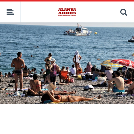
kaçak bahis
deneme bonusu
casino siteleri
canlı bahis siteleri
deneme bonusu veren siteler
bahis siteleri
porno izle