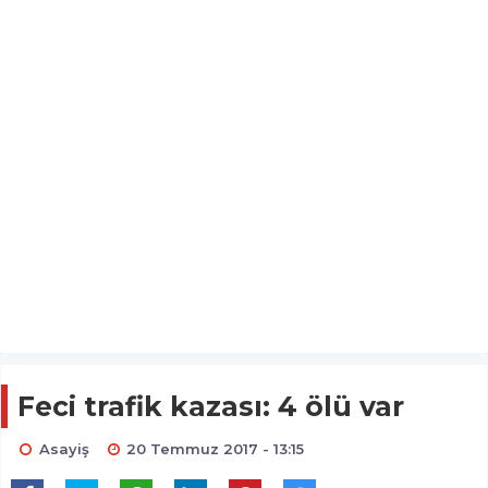
Feci trafik kazası: 4 ölü var
Asayiş
20 Temmuz 2017 - 13:15