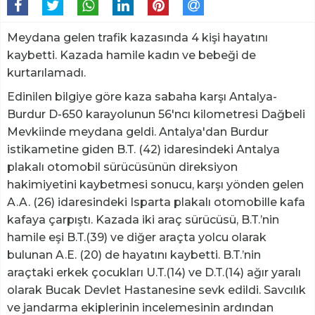
Meydana gelen trafik kazasında 4 kişi hayatını
kaybetti. Kazada hamile kadın ve bebeği de
kurtarılamadı.
Edinilen bilgiye göre kaza sabaha karşı Antalya-
Burdur D-650 karayolunun 56'ncı kilometresi Dağbeli
Mevkiinde meydana geldi. Antalya'dan Burdur
istikametine giden B.T. (42) idaresindeki Antalya
plakalı otomobil sürücüsünün direksiyon
hakimiyetini kaybetmesi sonucu, karşı yönden gelen
A.A. (26) idaresindeki Isparta plakalı otomobille kafa
kafaya çarpıştı. Kazada iki araç sürücüsü, B.T.’nin
hamile eşi B.T.(39) ve diğer araçta yolcu olarak
bulunan A.E. (20) de hayatını kaybetti. B.T.’nin
araçtaki erkek çocukları U.T.(14) ve D.T.(14) ağır yaralı
olarak Bucak Devlet Hastanesine sevk edildi. Savcılık
ve jandarma ekiplerinin incelemesinin ardından