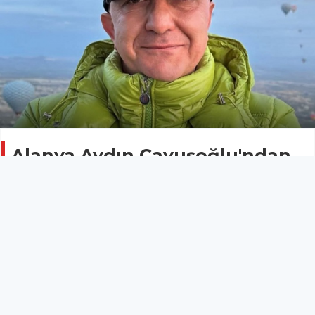
Alanya Aydın Çavuşoğlu'ndan
gelecek habere kilitlendi
Gündem
09 Mayıs 2026 - 11:38
Alanya’da ofisinde silahla ağır yaralanan iş insanı
Aydın Çavuşoğlu’nun yoğun bakımdaki tedavisi