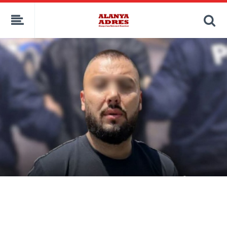
kaçak bahis
deneme bonusu
casino siteleri
canlı bahis siteleri
deneme bonusu veren siteler
bahis siteleri
porno izle