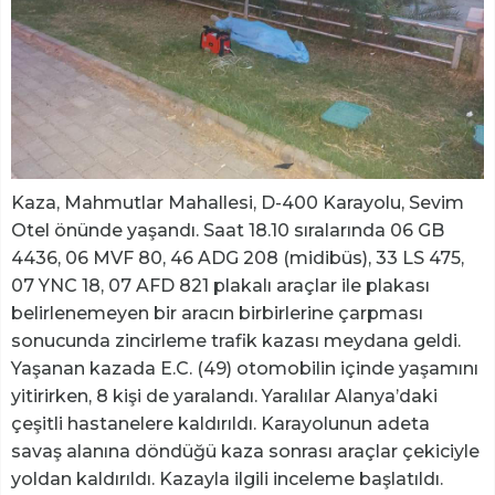
Kaza, Mahmutlar Mahallesi, D-400 Karayolu, Sevim
Otel önünde yaşandı. Saat 18.10 sıralarında 06 GB
4436, 06 MVF 80, 46 ADG 208 (midibüs), 33 LS 475,
07 YNC 18, 07 AFD 821 plakalı araçlar ile plakası
belirlenemeyen bir aracın birbirlerine çarpması
sonucunda zincirleme trafik kazası meydana geldi.
Yaşanan kazada E.C. (49) otomobilin içinde yaşamını
yitirirken, 8 kişi de yaralandı. Yaralılar Alanya’daki
çeşitli hastanelere kaldırıldı. Karayolunun adeta
savaş alanına döndüğü kaza sonrası araçlar çekiciyle
yoldan kaldırıldı. Kazayla ilgili inceleme başlatıldı.