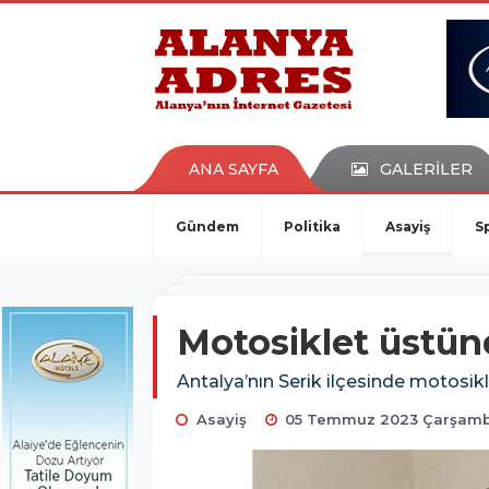
kaçak bahis
deneme bonusu
casino siteleri
canlı bahis siteleri
deneme bonusu veren siteler
bahis siteleri
ANA SAYFA
GALERİLER
porno izle
Gündem
Politika
Asayiş
S
Motosiklet üstünd
Antalya’nın Serik ilçesinde motosikl
Asayiş
05 Temmuz 2023 Çarşamba