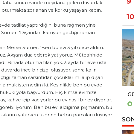
9
. Daha sonra evinde meydana gelen duvardaki
e oturmakta zorlanan ve korku yaşayan kadın,
1
evde tadilat yaptırdığını buna rağmen yine
n Sümer, "Dışarıdan kamyon geçtiği zaman
en Merve Sümer, "Ben bu evi 3 yıl önce aldım.
oruz. Akşam dua ederek yatıyoruz. Müteahhide
. Binada oturma filan yok. 3 ayda bir eve usta
 duvarda ince bir çizgi oluşuyor, sonra kalın
çtiği zaman sarsıntıdan çocuklarımı alıp dışarı
 almak istemedim ki. Kesinlikle ben bu evde
 hukuki yola başvurdum. Hiç kimse evimize
 kahve içip kaçıyorlar bu ev nasıl bir ev diyorlar.
örebiliyorum. Ben bu evi aldığıma pişmanım, bu
klarım yatarken üzerine beton parçaları düşüyor.
SON