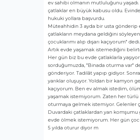
ev sahibi olmanın mutluluğunu yaşadı
çatlaklar en büyük kabusu oldu. Evind
hukuki yollara başvurdu.
Müteahhidin 3 ayda bir usta gönderip 
çatlakların meydana geldiğini söyleye
çocuklarımı alıp dışarı kaçıyorum" dedi.
Artık evde yaşamak istemediğini belirt
Her gün biz bu evde çatlaklarla yaşıy
sorduğumuzda, "Binada oturma var" dedi
gönderiyor. Tadilât yapıp gidiyor. Sonra
yarıklar oluşuyor. Yoldan bir kamyon ge
kaçıyorum. Ben ev almak istedim, ölüm
yaşamak istemiyorum. Zaten her türlü
oturmaya gelmek istemiyor. Gelenler çay,
Duvardaki çatlaklardan yan komşumu g
evde ölmek istemiyorum. Her gün çocu
5 yılda oturur diyor m