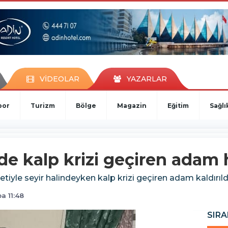
VİDEOLAR
YAZARLAR
por
Turizm
Bölge
Magazin
Eğitim
Sağlı
e kalp krizi geçiren adam 
etiyle seyir halindeyken kalp krizi geçiren adam kaldırıl
 11:48
SIRA