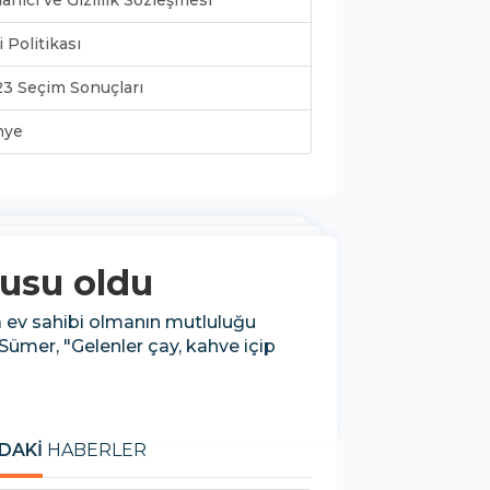
lanıcı ve Gizlilik Sözleşmesi
i Politikası
3 Seçim Sonuçları
nye
busu oldu
ca ev sahibi olmanın mutluluğu
Sümer, "Gelenler çay, kahve içip
DAKİ
HABERLER