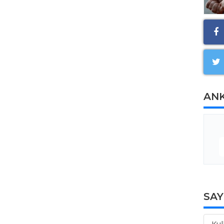
AN
SA