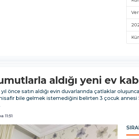
Kul
Ver
202
Kü
umutlarla aldığı yeni ev ka
ıl önce satın aldığı evin duvarlarında çatlaklar oluşun
isafir bile gelmek istemediğini belirten 3 çocuk annesi 
.
 11:51
SIRA