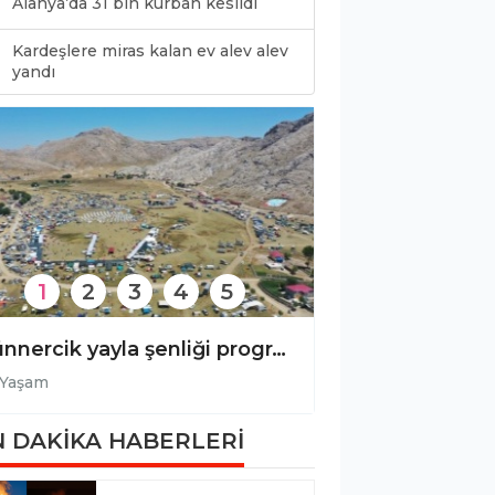
Alanya’da 31 bin kurban kesildi
Kardeşlere miras kalan ev alev alev
0
yandı
1
2
3
4
5
Günnercik yayla şenliği programı belli oldu!
Yaşam
Yaşam
 DAKİKA HABERLERİ