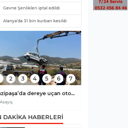
Gevne Şenlikleri iptal edildi
0
Alanya’da 31 bin kurban kesildi
2
3
4
5
6
7
Gazipaşa’da dereye uçan otomobilin sürücüsü yaralandı!
Asayiş
Asayiş
 DAKİKA HABERLERİ