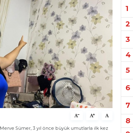
1
2
3
4
5
6
7
8
 Merve Sümer, 3 yıl önce büyük umutlarla ilk kez