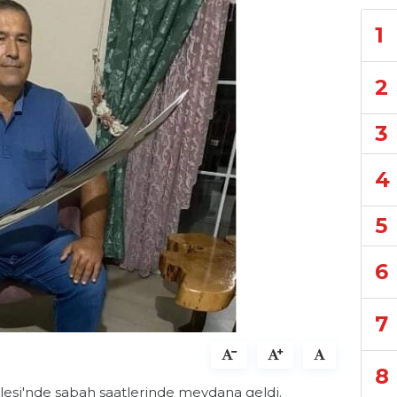
1
2
3
4
5
6
7
8
llesi'nde sabah saatlerinde meydana geldi.