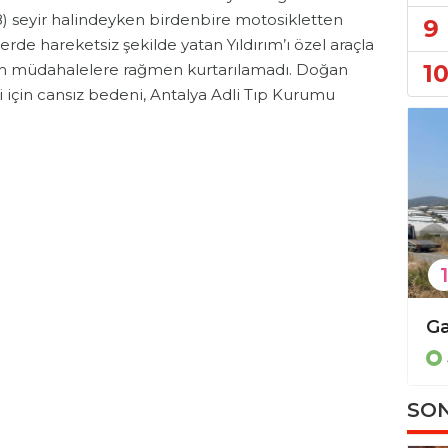
8) seyir halindeyken birdenbire motosikletten
9
de hareketsiz şekilde yatan Yıldırım’ı özel araçla
1
üm müdahalelere rağmen kurtarılamadı. Doğan
i için cansız bedeni, Antalya Adli Tıp Kurumu
1
Sosyal medya paylaşımları nedeniyle cezaevine gönderildi!
Alanya ve çevresinde kaçak operasyonu!
Asayiş
SON