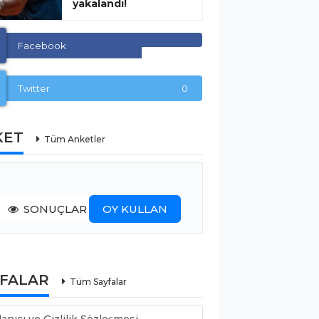
yakalandı!
Facebook
Twitter
0
KET
Tüm Anketler
SONUÇLAR
OY KULLAN
YFALAR
Tüm Sayfalar