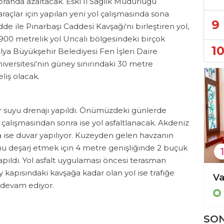
anda azaltacak. Eski İl Sağlık Müdürlüğü
açlar için yapılan yeni yol çalışmasında sona
9
dde ile Pınarbaşı Caddesi Kavşağı'nı birleştiren yol,
900 metrelik yol Uncalı bölgesindeki birçok
1
lya Büyükşehir Belediyesi Fen İşleri Daire
iversitesi'nin güney sınırındaki 30 metre
eliş olacak.
suyu drenajı yapıldı. Önümüzdeki günlerde
çalışmasından sonra ise yol asfaltlanacak. Akdeniz
ına ise duvar yapılıyor. Kuzeyden gelen havzanın
 deşarj etmek için 4 metre genişliğinde 2 buçuk
1
ıldı. Yol asfalt uygulaması öncesi terasman
y kapısındaki kavşağa kadar olan yol ise trafiğe
Böcek ailesine şok! Mal varlıklarına el konuldu
Kalkınmada yeni dönem!
ı devam ediyor.
Bölge
SON