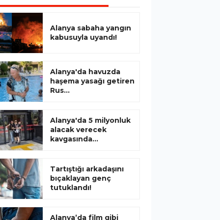
Alanya sabaha yangın
kabusuyla uyandı!
Alanya'da havuzda
haşema yasağı getiren
Rus...
Alanya'da 5 milyonluk
alacak verecek
kavgasında...
Tartıştığı arkadaşını
bıçaklayan genç
tutuklandı!
Alanya’da film gibi