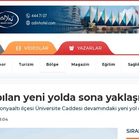
VİDEOLAR
YAZARLAR
por
Turizm
Bölge
Magazin
Eğitim
Sağlı
ılan yeni yolda sona yaklaşı
onyaaltı ilçesi Üniversite Caddesi devamındaki yeni yol 
3:04
SIRA