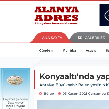
kaçak bahis
deneme bonusu
casino siteleri
canlı bahis siteleri
deneme bonusu veren siteler
bahis siteleri
ANA SAYFA
GALERİLER
porno izle
Gündem
Politika
Asayiş
S
Konyaaltı'nda yap
Antalya Büyükşehir Belediyesi’nin K
Bölge
03 Kasım 2021 Çarşamba 1