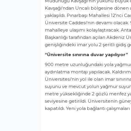
Müdürlüğü Kavşağı'nın yükünü büyük or
Kavşağı'ndan Uncalı bölgesine dönen ar
yaklaşıldı. Pınarbaşı Mahallesi 12'nci Ca
Üniversite Caddesi'nin devamı olacak. 
mahalleye ulaşımı kolaylaştıracak. Anta
Başkanlığı tarafından açılan Akdeniz Ün
genişliğindeki imar yolu 2 şeritli gidiş g
“Üniversite sınırına duvar yapılıyor”
900 metre uzunluğundaki yola yağmur 
aydınlatma montajı yapılacak. Kaldırım 
Üniversitesi'nin yol ile olan imar sınır
suyunu ve mevcut yolun yağmur suyunu
metre yüksekliğinde 2 gözlü menfez yap
seviyesine getirildi. Üniversitenin güne
kapatıldı. Yeni yola bağlantı çalışmalar
Bölge