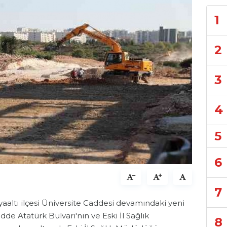
1
2
3
4
5
6
7
aaltı ilçesi Üniversite Caddesi devamındaki yeni
dde Atatürk Bulvarı'nın ve Eski İl Sağlık
8