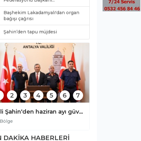
Federasyonu Başkanı...
Başhekim Lakadamyalı'dan organ
bağışı çağrısı
0
Şahin’den tapu müjdesi
2
3
4
5
6
7
Vali Şahin'den haziran ayı güvenlik açıklaması!
Bölge
Bölge
 DAKİKA HABERLERİ