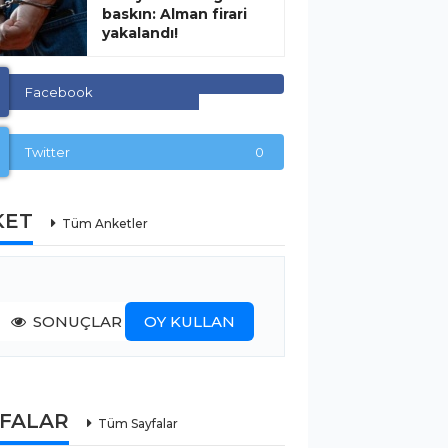
baskın: Alman firari
yakalandı!
Facebook
Twitter
0
KET
Tüm Anketler
SONUÇLAR
OY KULLAN
YFALAR
Tüm Sayfalar