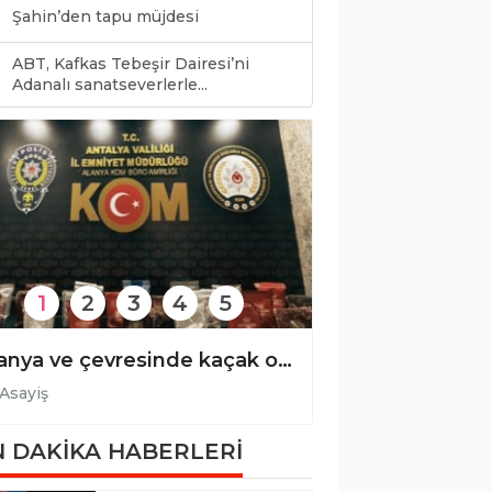
Şahin’den tapu müjdesi
ABT, Kafkas Tebeşir Dairesi’ni
0
Adanalı sanatseverlerle...
1
2
3
4
5
Alanya ve çevresinde kaçak operasyonu!
Asayiş
Asayiş
 DAKİKA HABERLERİ