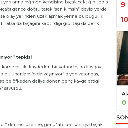
uyarılarına rağmen kendisine bıçak çektiğini iddia
9
 bıçağı gence doğrultarak “sen kimsin” deyip yerde
se olay yerinden uzaklaşmak yerine bulduğu ilk
1
 fırlatsa da bıçağını kaptırdığı gibi taşı da denk
nıyor” tepkisi
 kamerası ile kaydeden bir vatandaş da kavgayı
a bulunanlara “o da kaşınıyor” diyen vatandaş,
yse de öfkeden deliye dönen genç kavga ettiği
er savurdu.
SON
dur” demesi üzerine, genç “abi delikanlı ya bıçak