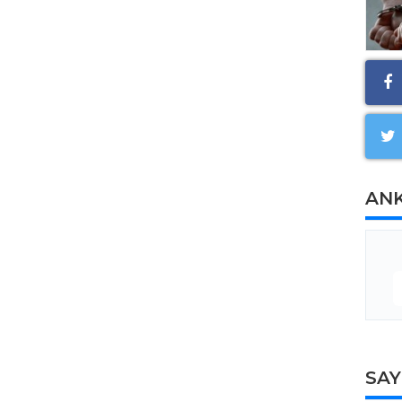
AN
SA