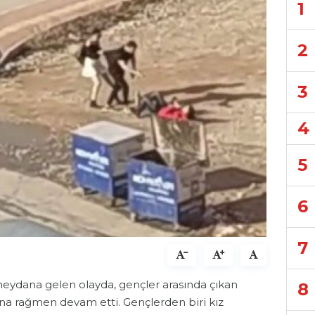
1
2
3
4
5
6
7
meydana gelen olayda, gençler arasında çıkan
8
ına rağmen devam etti. Gençlerden biri kız