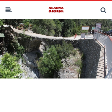
kaçak bahis
deneme bonusu
casino siteleri
canlı bahis siteleri
deneme bonusu veren siteler
bahis siteleri
porno izle