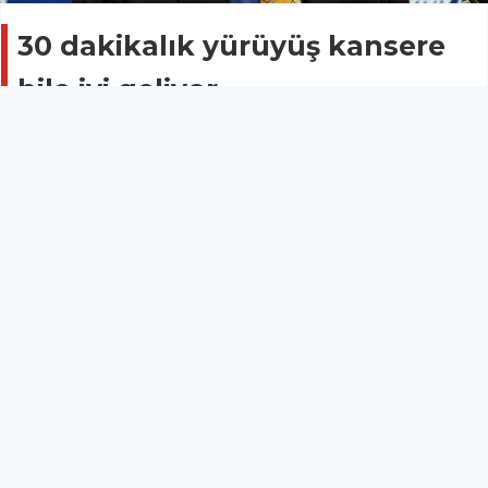
30 dakikalık yürüyüş kansere
bile iyi geliyor
Sağlık
12 Mayıs 2017 - 17:20
Türk Hematoloji Derneği (THD) Yönetim Kurulu
Başkanı Prof. Dr. Ahmet Muzaffer Demir, yürüyüşün
kanserli hastaların yaşam süresini ve kalitesini
olumlu yönde etkilediğini söyledi. Prof. Dr. Demir,
"Yeni bir çalışmaya göre, kanser hastaları haftada üç
kez sadece 30 dakika yürüdüklerinde yaşam
kalitelerinde artış olmaktadır" dedi.
Daha önce Fethiye ve İstanbul’da rekor katılımlarla
düzenlenen International Congress on Leukemia
Lymphoma Myeloma’nın altıncısı bu yıl Antalya’nın