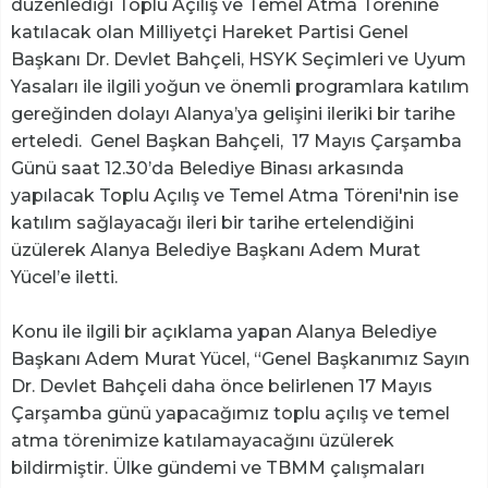
düzenlediği Toplu Açılış ve Temel Atma Törenine
katılacak olan Milliyetçi Hareket Partisi Genel
Başkanı Dr. Devlet Bahçeli, HSYK Seçimleri ve Uyum
Yasaları ile ilgili yoğun ve önemli programlara katılım
gereğinden dolayı Alanya’ya gelişini ileriki bir tarihe
erteledi. Genel Başkan Bahçeli, 17 Mayıs Çarşamba
Günü saat 12.30’da Belediye Binası arkasında
yapılacak Toplu Açılış ve Temel Atma Töreni'nin ise
katılım sağlayacağı ileri bir tarihe ertelendiğini
üzülerek Alanya Belediye Başkanı Adem Murat
Yücel’e iletti.
Konu ile ilgili bir açıklama yapan Alanya Belediye
Başkanı Adem Murat Yücel, “Genel Başkanımız Sayın
Dr. Devlet Bahçeli daha önce belirlenen 17 Mayıs
Çarşamba günü yapacağımız toplu açılış ve temel
atma törenimize katılamayacağını üzülerek
bildirmiştir. Ülke gündemi ve TBMM çalışmaları