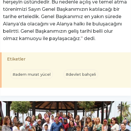
herşeyin üstündedir. Bu nedenle açılış ve temel atma
törenimizi Sayın Genel Başkanımızın katılacağı bir
tarihe erteledik. Genel Başkanımız en yakın sürede
Alanya’da olacağını ve Alanya halkı ile buluşacağını
belirtti. Genel Başkanımızın geliş tarihi belli olur
olmaz kamuoyu ile paylaşacağız.” dedi.
Etiketler
#adem murat yücel
#devlet bahçeli