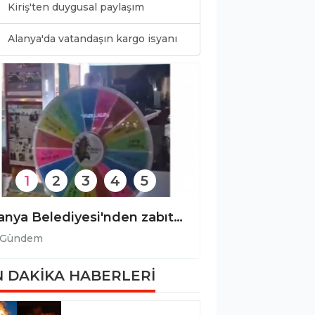
Kiriş'ten duygusal paylaşım
0
Alanya'da vatandaşın kargo isyanı
1
2
3
4
5
Türk Devletleri Teşkilatı’ndan Alanya’ya anlamlı ziyaret!
Gündem
Gündem
 DAKİKA HABERLERİ