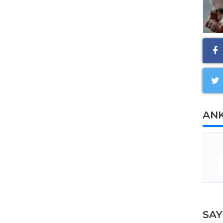
AN
SA