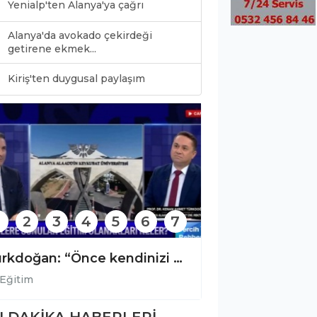
Yenialp'ten Alanya'ya çağrı
Alanya'da avokado çekirdeği
getirene ekmek...
0
Kiriş'ten duygusal paylaşım
2
3
4
5
6
7
Alanya'da sınav şampiyonlarına makamda anlamlı ağırlama!
Eğitim
Eğitim