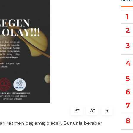
1
2
3
4
5
6
7
8
yları resmen başlamış olacak. Bununla beraber