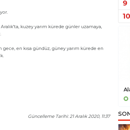
9
yor.
1
 Aralık'ta, kuzey yarım kürede günler uzamaya,
.
n gece, en kısa gündüz, güney yarım kürede en
k.
Alanya Belediyesi'nden zabıta denetimine ilişkin açıklama!
Gündem
SON
Güncelleme Tarihi: 21 Aralık 2020, 11:37