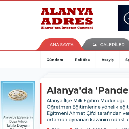
kaçak bahis
deneme bonusu
casino siteleri
canlı bahis siteleri
deneme bonusu veren siteler
bahis siteleri
ANA SAYFA
GALERİLER
porno izle
Gündem
Politika
Asayiş
S
Alanya'da 'Pande
Alanya İlçe Milli Eğitim Müdürlüğü;
Öğretmen Eğitimlerine yönelik eği
Eğitmeni Ahmet Çifci tarafından veri
ortamda oynanan kazanım odaklı oyun