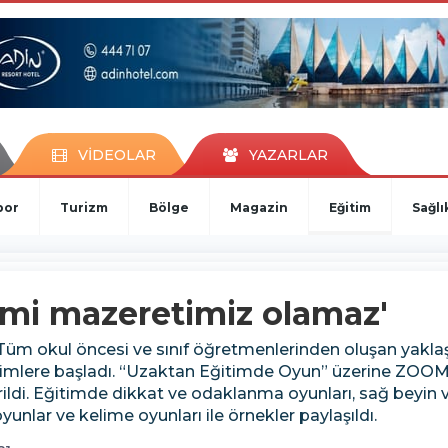
VİDEOLAR
YAZARLAR
por
Turizm
Bölge
Magazin
Eğitim
Sağlı
mi mazeretimiz olamaz'
 Tüm okul öncesi ve sınıf öğretmenlerinden oluşan yaklaş
timlere başladı. “Uzaktan Eğitimde Oyun” üzerine ZOOM
ldi. Eğitimde dikkat ve odaklanma oyunları, sağ beyin ve
lar ve kelime oyunları ile örnekler paylaşıldı.