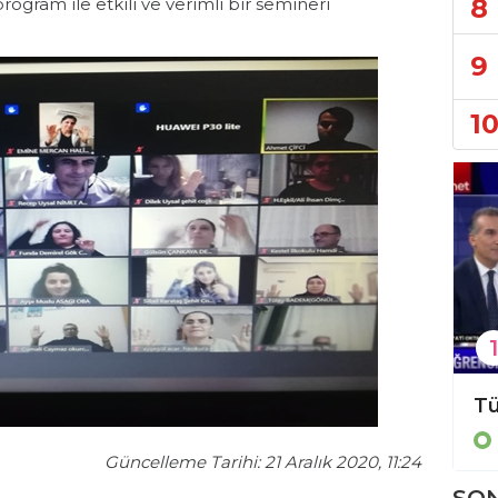
8
rogram ile etkili ve verimli bir semineri
9
1
1
ALKÜ’lü gençlerden geleceğin teknolojisine çifte mühür!
Eğitim
Güncelleme Tarihi: 21 Aralık 2020, 11:24