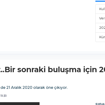
Kul
Ver
202
Kü
..Bir sonraki buluşma için 
i de 21 Aralık 2020 olarak öne çıkıyor.
11:31
SIRA