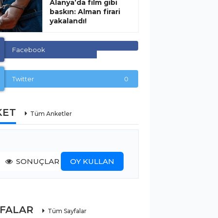
Alanya’da film gibi
baskın: Alman firari
yakalandı!
Facebook
Twitter
0
KET
Tüm Anketler
SONUÇLAR
OY KULLAN
YFALAR
Tüm Sayfalar