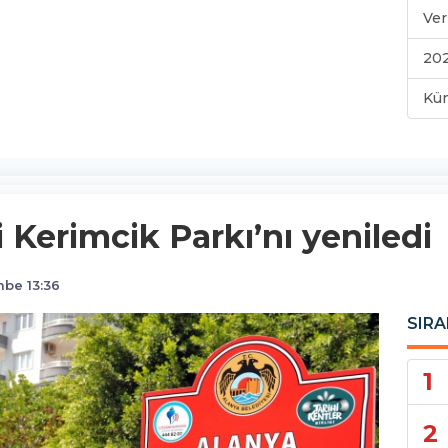
Ver
202
Kü
 Kerimcik Parkı’nı yeniledi
be 13:36
SIRA
1
2