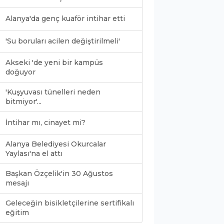
Alanya'da genç kuaför intihar etti
'Su boruları acilen değiştirilmeli'
Akseki 'de yeni bir kampüs
doğuyor
'Kuşyuvası tünelleri neden
bitmiyor'...
İntihar mı, cinayet mi?
Alanya Belediyesi Okurcalar
Yaylası'na el attı
Başkan Özçelik'in 30 Ağustos
mesajı
Geleceğin bisikletçilerine sertifikalı
0
eğitim