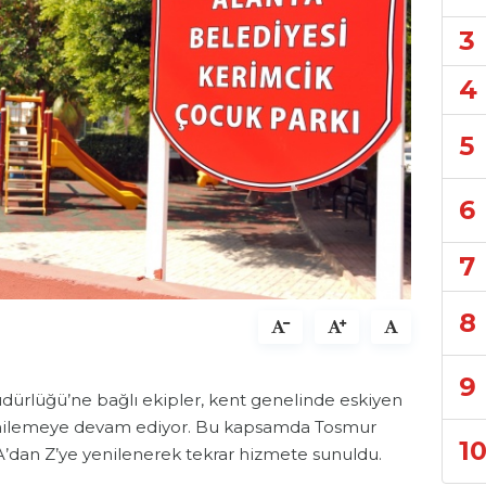
3
4
5
6
7
8
9
dürlüğü’ne bağlı ekipler, kent genelinde eskiyen
yenilemeye devam ediyor. Bu kapsamda Tosmur
1
A’dan Z’ye yenilenerek tekrar hizmete sunuldu.