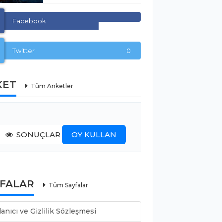
Facebook
Twitter
0
KET
Tüm Anketler
SONUÇLAR
OY KULLAN
YFALAR
Tüm Sayfalar
lanıcı ve Gizlilik Sözleşmesi