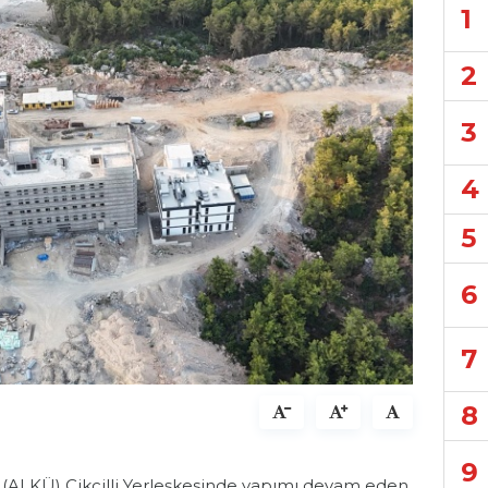
1
2
3
4
5
6
7
8
9
 (ALKÜ) Cikcilli Yerleşkesinde yapımı devam eden