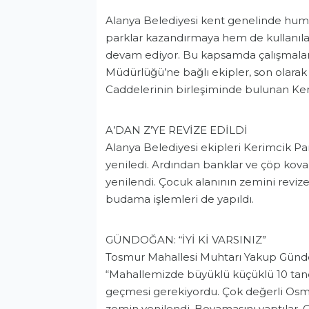
Alanya Belediyesi kent genelinde humm
parklar kazandırmaya hem de kullanıl
devam ediyor. Bu kapsamda çalışmaları
Müdürlüğü’ne bağlı ekipler, son olara
Caddelerinin birleşiminde bulunan Keri
A’DAN Z’YE REVİZE EDİLDİ
Alanya Belediyesi ekipleri Kerimcik Pa
yeniledi. Ardından banklar ve çöp kova 
yenilendi. Çocuk alanının zemini revize e
budama işlemleri de yapıldı.
GÜNDOĞAN: “İYİ Kİ VARSINIZ”
Tosmur Mahallesi Muhtarı Yakup Gündoğ
“Mahallemizde büyüklü küçüklü 10 tane
geçmesi gerekiyordu. Çok değerli Osma
zemin yenilendi. Boyamasını yaptılar. Çi