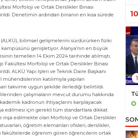
esi Morfoloji ve Ortak Derslikler Binası
1
irildi. Denetimin ardından binanın en kısa sürede
ALKÜ), bilimsel gelişmelerini sürdürürken fiziki
rla kampüsünü genişletiyor. Alanya’nın en büyük
sinin temelleri 14 Ekim 2024 tarihinde atılmıştı.
Fakültesi Morfoloji ve Ortak Derslikler Binası
rildi. ALKÜ Yapı İşleri ve Teknik Daire Başkanı
1
 mühendislerinin katılımıyla yapılan
n takvime uygun şekilde ilerlediği belirtildi.
ALKÜ’lü gençlerden geleceğin teknolojisine çifte mühür!
Alanya'da sınav şampiyonlarına makamda anlamlı ağırlama!
kililerinden çalışmaların mevcut durumu hakkında
 akademik kadronun ihtiyaçlarını karşılayacak
Eğitim
a edilmesi için gerekli tüm standartlara dikkat
 inşa edilmekte olan Morfoloji ve Ortak Derslikler
SON
varları, öğretim elemanları ofisleri, derslikler,
klı fakültelerde öğrenim gören öğrencilerin ortak