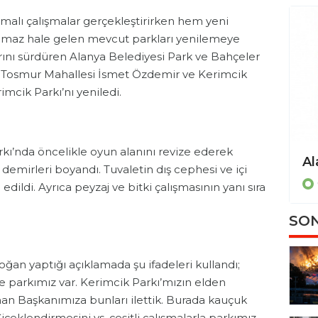
alı çalışmalar gerçekleştirirken hem yeni
amaz hale gelen mevcut parkları yenilemeye
nı sürdüren Alanya Belediyesi Park ve Bahçeler
k Tosmur Mahallesi İsmet Özdemir ve Kerimcik
mcik Parkı’nı yeniledi.
rkı’nda öncelikle oyun alanını revize ederek
demirleri boyandı. Tuvaletin dış cephesi ve içi
dildi. Ayrıca peyzaj ve bitki çalışmasının yanı sıra
SON
an yaptığı açıklamada şu ifadeleri kullandı;
 parkımız var. Kerimcik Parkı’mızın elden
n Başkanımıza bunları ilettik. Burada kauçuk
çeklendirmesini vs. çeşitli çalışmalarla parkımız