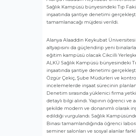
Sağlık Kampüsü bünyesindeki Tıp Fakült
inşaatında şantiye denetimi gerçekleşt
tamamlanacağı müjdesi verildi.
Alanya Alaaddin Keykubat Üniversitesi (
altyapısını da güçlendirip yeni binala
eğitim kampüsü olacak Cikcilli Yerleşke
ALKÜ Sağlık Kampüsü bünyesindeki Tıp 
inşaatında şantiye denetimi gerçekleşti
Özgür Çekiç, Şube Müdürleri ve kontrol
incelemelerde inşaat sürecinin planlana
Denetim sırasında yüklenici firma yet
detaylı bilgi alındı. Yapının öğrenci ve
Eğitim
şekilde modern ve donanımlı olarak inş
edildiği vurgulandı. Sağlık Kampüsünde
Binası tamamlandığında öğrenci laboratu
seminer salonları ve sosyal alanlar far