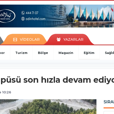
VİDEOLAR
YAZARLAR
por
Turizm
Bölge
Magazin
Eğitim
Sağlı
püsü son hızla devam ediy
 10:26
SIRA