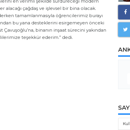
imlerini en verimli şekilde sürdüreceği modern
er alacağı çağdaş ve işlevsel bir bina olacak.
ederken tamamlanmasıyla öğrencilerimiz burayı
şından bu yana desteklerini esirgemeyen önceki
t Çavuşoğlu’na, binanın inşaat sürecini yakından
lerimize teşekkür ederim.” dedi.
AN
SA
Kul