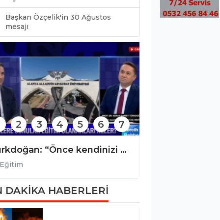
Başkan Özçelik'in 30 Ağustos
0
mesajı
2
3
4
5
6
7
Türkdoğan: “Önce kendinizi keşfedin, sonra bölüm seçin!”
Eğitim
Eğitim
 DAKİKA HABERLERİ