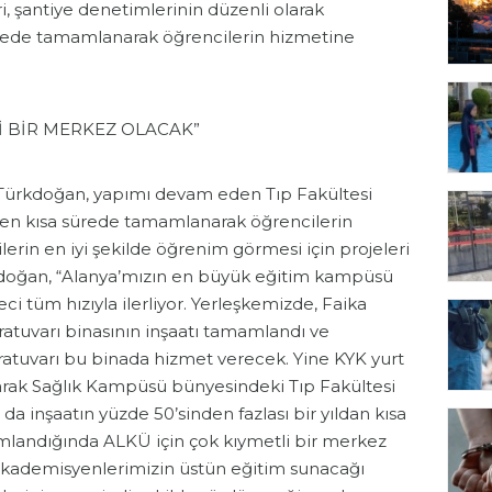
i, şantiye denetimlerinin düzenli olarak
ürede tamamlanarak öğrencilerin hizmetine
İ BİR MERKEZ OLACAK”
Türkdoğan, yapımı devam eden Tıp Fakültesi
ın en kısa sürede tamamlanarak öğrencilerin
ilerin en iyi şekilde öğrenim görmesi için projeleri
rkdoğan, “Alanya’mızın en büyük eğitim kampüsü
ci tüm hızıyla ilerliyor. Yerleşkemizde, Faika
atuvarı binasının inşaatı tamamlandı ve
atuvarı bu binada hizmet verecek. Yine KYK yurt
arak Sağlık Kampüsü bünyesindeki Tıp Fakültesi
 da inşaatın yüzde 50’sinden fazlası bir yıldan kısa
landığında ALKÜ için çok kıymetli bir merkez
 akademisyenlerimizin üstün eğitim sunacağı