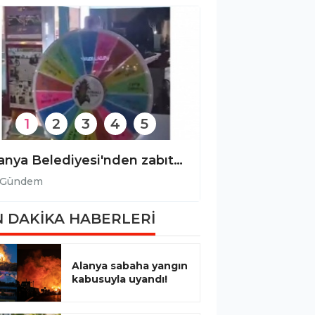
1
2
3
4
5
Alanya Belediyesi'nden zabıta denetimine ilişkin açıklama!
Gündem
Gündem
 DAKİKA HABERLERİ
Alanya sabaha yangın
kabusuyla uyandı!