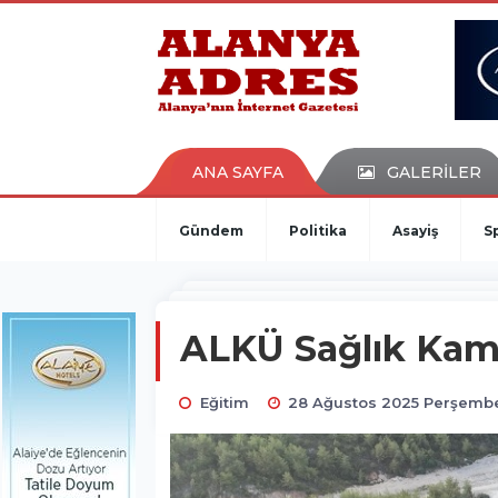
kaçak bahis
deneme bonusu
casino siteleri
canlı bahis siteleri
deneme bonusu veren siteler
bahis siteleri
ANA SAYFA
GALERİLER
porno izle
Gündem
Politika
Asayiş
S
ALKÜ Sağlık Kam
Eğitim
28 Ağustos 2025 Perşembe