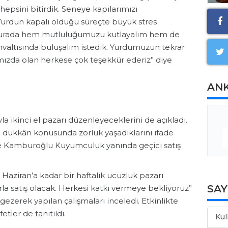
epsini bitirdik. Seneye kapılarımızı
 Yurdun kapalı olduğu süreçte büyük stres
n burada hem mutluluğumuzu kutlayalım hem de
hvaltısında buluşalım istedik. Yurdumuzun tekrar
ımızda olan herkese çok teşekkür ederiz” diye
AN
 ikinci el pazarı düzenleyeceklerini de açıkladı.
cı dükkân konusunda zorluk yaşadıklarını ifade
e Kamburoğlu Kuyumculuk yanında geçici satış
 Haziran’a kadar bir haftalık ucuzluk pazarı
SA
la satış olacak. Herkesi katkı vermeye bekliyoruz”
 gezerek yapılan çalışmaları inceledi. Etkinlikte
etler de tanıtıldı.
Kul