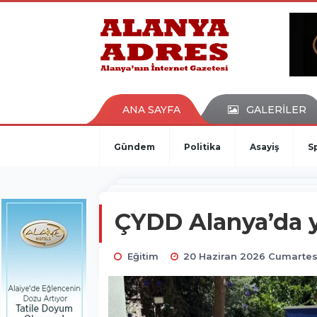
kaçak bahis
deneme bonusu
casino siteleri
canlı bahis siteleri
deneme bonusu veren siteler
bahis siteleri
ANA SAYFA
GALERİLER
porno izle
Gündem
Politika
Asayiş
S
ÇYDD Alanya’da y
Eğitim
20 Haziran 2026 Cumartes