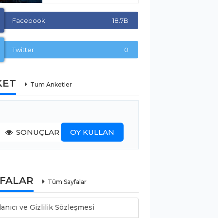
Facebook
18.7B
Twitter
0
KET
Tüm Anketler
SONUÇLAR
OY KULLAN
YFALAR
Tüm Sayfalar
lanıcı ve Gizlilik Sözleşmesi