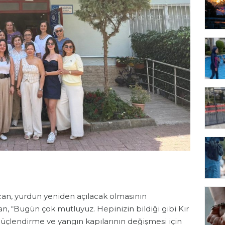
n, yurdun yeniden açılacak olmasının
n, “Bugün çok mutluyuz. Hepinizin bildiği gibi Kır
. Güçlendirme ve yangın kapılarının değişmesi için