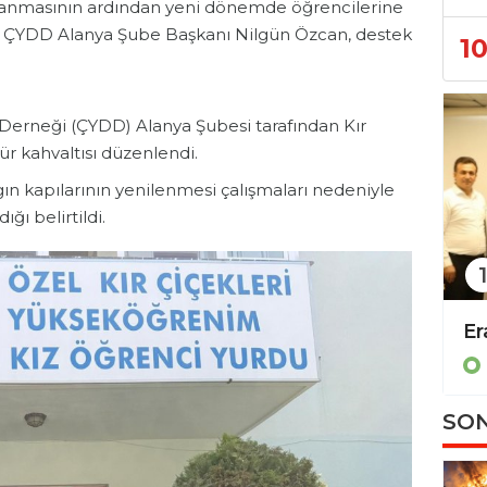
lanmasının ardından yeni dönemde öğrencilerine
r. ÇYDD Alanya Şube Başkanı Nilgün Özcan, destek
1
erneği (ÇYDD) Alanya Şubesi tarafından Kır
ür kahvaltısı düzenlendi.
gın kapılarının yenilenmesi çalışmaları nedeniyle
ğı belirtildi.
1
Alanyalı öğrencilerden kardeş şehre anlamlı ziyaret!
Eray Erdem’den Türkiye birincilerine anlamlı destek!
Eğitim
SON