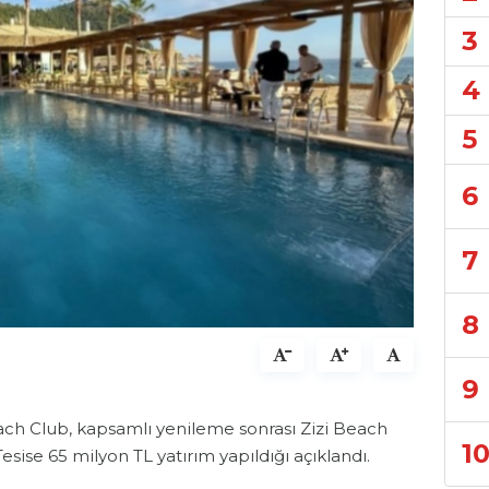
3
4
5
6
7
8
9
ach Club, kapsamlı yenileme sonrası Zizi Beach
1
esise 65 milyon TL yatırım yapıldığı açıklandı.