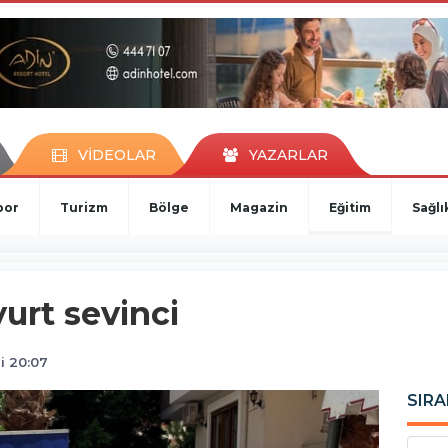
VİDEOLAR
YAZARLAR
por
Turizm
Bölge
Magazin
Eğitim
Sağlı
urt sevinci
i 20:07
SIRA