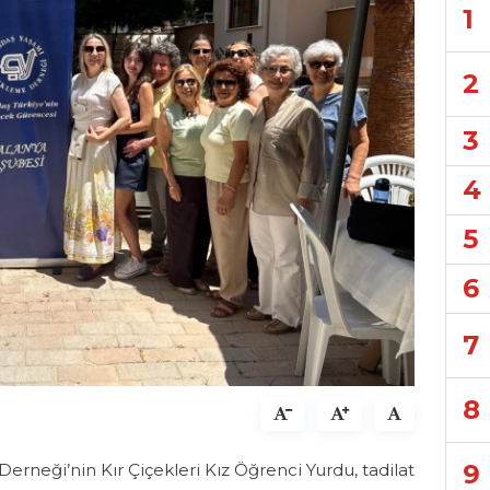
1
2
3
4
5
6
7
8
9
neği’nin Kır Çiçekleri Kız Öğrenci Yurdu, tadilat