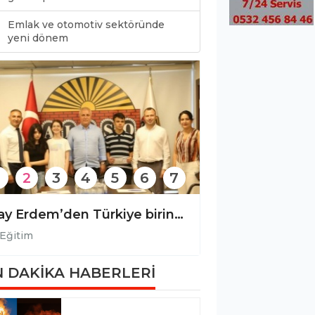
Emlak ve otomotiv sektöründe
0
yeni dönem
2
3
4
5
6
7
Türkiye birincisi öğrencisini ödüllendirdi!
Eğitim
Eğitim
 DAKİKA HABERLERİ