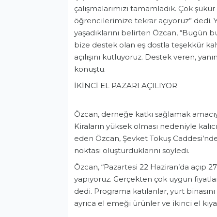
çalışmalarımızı tamamladık. Çok şükür h
öğrencilerimize tekrar açıyoruz” dedi.
yaşadıklarını belirten Özcan, “Bugü
bize destek olan eş dostla teşekkür ka
açılışını kutluyoruz. Destek veren, yan
konuştu.
İKİNCİ EL PAZARI AÇILIYOR
Özcan, derneğe katkı sağlamak amacıyla
Kiraların yüksek olması nedeniyle kalı
eden Özcan, Şevket Tokuş Caddesi’nd
noktası oluşturduklarını söyledi.
Özcan, “Pazartesi 22 Haziran’da açıp 27
yapıyoruz. Gerçekten çok uygun fiyatlar
dedi. Programa katılanlar, yurt binasını
ayrıca el emeği ürünler ve ikinci el kıyaf