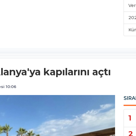
Ver
202
Kü
anya'ya kapılarını açtı
si 10:06
SIRA
1
2