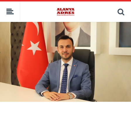
kaçak bahis
deneme bonusu
casino siteleri
canlı bahis siteleri
deneme bonusu veren siteler
bahis siteleri
porno izle