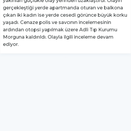
yakınları güçlükle olay yerinden uzaklaştırdı. Olayın
gerçekleştiği yerde apartmanda oturan ve balkona
çıkan iki kadın ise yerde cesedi görünce büyük korku
yaşadı. Cenaze polis ve savcının incelemesinin
ardından otopsi yapılmak üzere Adli Tıp Kurumu
Morguna kaldırıldı. Olayla ilgili inceleme devam
ediyor.
YUKARI ÇIK
Yazılım:
TE Bilişim
hs-retina - Tüm hakları saklıdır.
Copyright © 2026