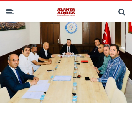
kaçak bahis
deneme bonusu
casino siteleri
canlı bahis siteleri
deneme bonusu veren siteler
bahis siteleri
porno izle