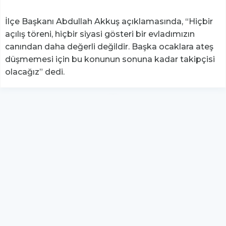
İlçe Başkanı Abdullah Akkuş açıklamasında, “Hiçbir
açılış töreni, hiçbir siyasi gösteri bir evladımızın
canından daha değerli değildir. Başka ocaklara ateş
düşmemesi için bu konunun sonuna kadar takipçisi
olacağız” dedi.
YUKARI ÇIK
Yazılım:
TE Bilişim
hs-retina - Tüm hakları saklıdır.
Copyright © 2026