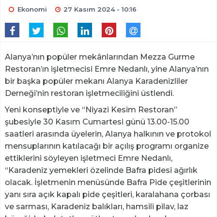
Ekonomi
27 Kasım 2024 - 10:16
Alanya’nın popüler mekânlarından Mezza Gurme
Restoran’ın işletmecisi Emre Nedanlı, yine Alanya’nın
bir başka popüler mekanı Alanya Karadenizliler
Derneği’nin restoran işletmeciliğini üstlendi.
Yeni konseptiyle ve “Niyazi Kesim Restoran”
şubesiyle 30 Kasım Cumartesi günü 13.00-15.00
saatleri arasında üyelerin, Alanya halkının ve protokol
mensuplarının katılacağı bir açılış programı organize
ettiklerini söyleyen işletmeci Emre Nedanlı,
“Karadeniz yemekleri özelinde Bafra pidesi ağırlık
olacak. İşletmenin menüsünde Bafra Pide çeşitlerinin
yanı sıra açık kapalı pide çeşitleri, karalahana çorbası
ve sarması, Karadeniz balıkları, hamsili pilav, laz