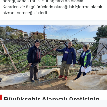
böreği, kabak tatlısı, sütlaç tarzı da olacak.
Karadeniz’e özgü ürünlerin olacağı bir işletme olarak
hizmet vereceğiz” dedi.
Büyükşehir Alanyalı üreticinin