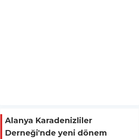
Alanya Karadenizliler
Derneği'nde yeni dönem