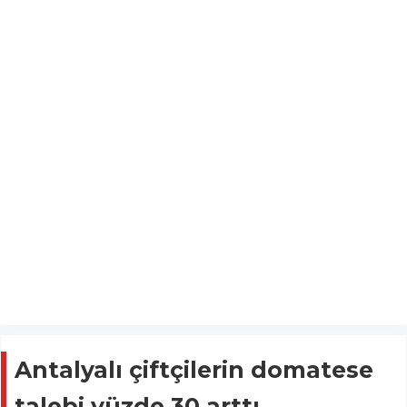
Antalyalı çiftçilerin domatese
talebi yüzde 30 arttı