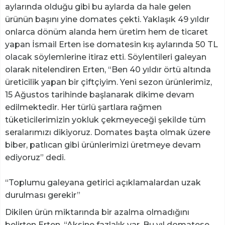
aylarında olduğu gibi bu aylarda da hale gelen
ürünün başını yine domates çekti. Yaklaşık 49 yıldır
onlarca dönüm alanda hem üretim hem de ticaret
yapan İsmail Erten ise domatesin kış aylarında 50 TL
olacak söylemlerine itiraz etti. Söylentileri galeyan
olarak nitelendiren Erten, “Ben 40 yıldır örtü altında
üreticilik yapan bir çiftçiyim. Yeni sezon ürünlerimiz,
15 Ağustos tarihinde başlanarak dikime devam
edilmektedir. Her türlü şartlara rağmen
tüketicilerimizin yokluk çekmeyeceği şekilde tüm
seralarımızı dikiyoruz. Domates başta olmak üzere
biber, patlıcan gibi ürünlerimizi üretmeye devam
ediyoruz” dedi.
“Toplumu galeyana getirici açıklamalardan uzak
durulması gerekir”
Dikilen ürün miktarında bir azalma olmadığını
belirten Erten, “Aksine fazlalık var. Bu yıl domatese