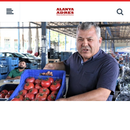
kaçak bahis
deneme bonusu
casino siteleri
canlı bahis siteleri
deneme bonusu veren siteler
bahis siteleri
porno izle