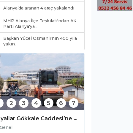
Alanya’da aranan 4 araç yakalandı
MHP Alanya İlçe Teşkilatı'ndan AK
Parti Alanya'ya...
Başkan Yücel Osmanlı'nın 400 yıla
0
yakın...
2
3
4
5
6
7
Payallar Gökkale Caddesi’ne sıcak asfalt
Genel
Genel