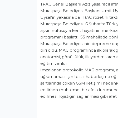
TRAC Genel Başkanı Aziz Şasa, ‘acil a
Muratpaşa Belediyesi Başkanı Ümit Uysa
Uysal’ın yakasına da TRAC rozetini taktı
Muratpaşa Belediyesi, 6 Şubat’ta Türki
aşkın nüfusuyla kent hayatının merkezi
programını başlattı. 55 mahallede gön
Muratpaşa Belediyesi’nin depreme dayanı
biri oldu. MAG programında ilk olarak gö
anatomisi, gönüllülük, ilk yardım, aram
eğitim verildi.
İmzalanan protokolle MAG programı, a
uğramaması için telsiz haberleşme eği
şartlarında çöken GSM iletişimi neden
edilirken muhtemel bir afet durumunda
edilmesi, lojistiğin sağlanması gibi af