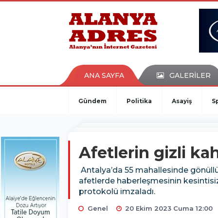
kaçak bahis
deneme bonusu
casino siteleri
canlı bahis siteleri
deneme bonusu veren siteler
bahis siteleri
ANA SAYFA
GALERİLER
porno izle
Gündem
Politika
Asayiş
S
Afetlerin gizli k
Antalya’da 55 mahallesinde gönüllü 
afetlerde haberleşmesinin kesintisi
protokolü imzaladı.
Genel
20 Ekim 2023 Cuma 12:00