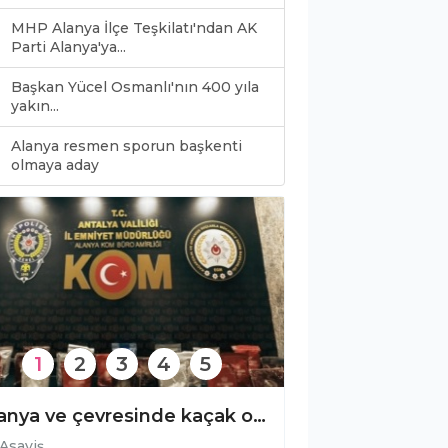
MHP Alanya İlçe Teşkilatı'ndan AK
Parti Alanya'ya...
Başkan Yücel Osmanlı'nın 400 yıla
yakın...
Alanya resmen sporun başkenti
0
olmaya aday
1
2
3
4
5
Alanya ve çevresinde kaçak operasyonu!
Asayiş
Asayiş