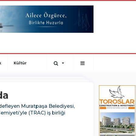
k
Kültür
da
edefleyen Muratpaşa Belediyesi,
iyeti’yle (TRAC) iş birliği