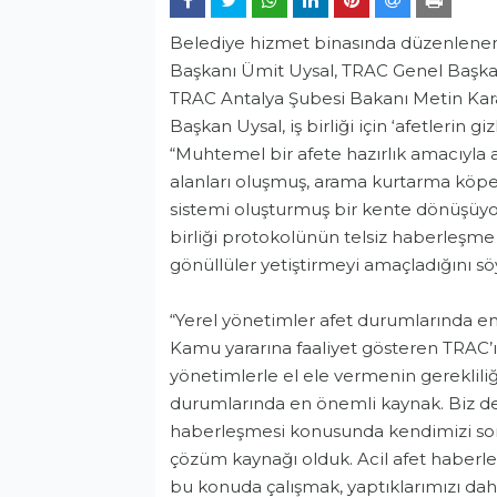
Belediye hizmet binasında düzenlenen
Başkanı Ümit Uysal, TRAC Genel Başkan
TRAC Antalya Şubesi Bakanı Metin Karak
Başkan Uysal, iş birliği için ‘afetlerin g
“Muhtemel bir afete hazırlık amacıyla
alanları oluşmuş, arama kurtarma köpekl
sistemi oluşturmuş bir kente dönüşüyor
birliği protokolünün telsiz haberleşme
gönüllüler yetiştirmeyi amaçladığını sö
“Yerel yönetimler afet durumlarında e
Kamu yararına faaliyet gösteren TRAC’ı
yönetimlerle el ele vermenin gerekliliği
durumlarında en önemli kaynak. Biz de 
haberleşmesi konusunda kendimizi son
çözüm kaynağı olduk. Acil afet habe
Genel
bu konuda çalışmak, yaptıklarımızı daha