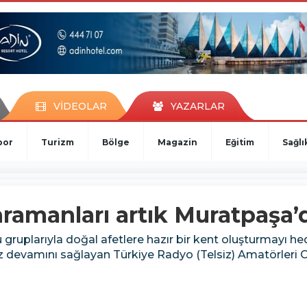
VİDEOLAR
YAZARLAR
por
Turizm
Bölge
Magazin
Eğitim
Sağlı
ahramanları artık Muratpaşa’
gruplarıyla doğal afetlere hazır bir kent oluşturmayı h
z devamını sağlayan Türkiye Radyo (Telsiz) Amatörleri Cem