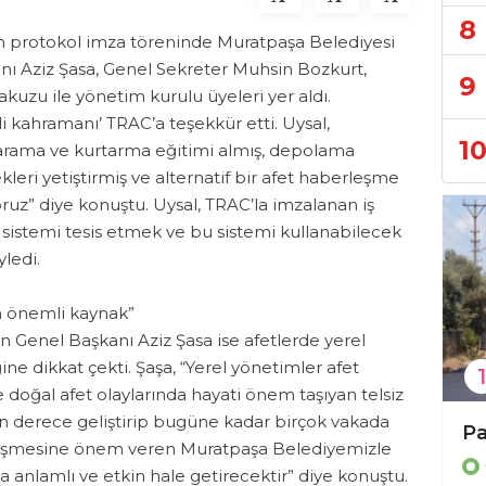
8
 protokol imza töreninde Muratpaşa Belediyesi
ı Aziz Şasa, Genel Sekreter Muhsin Bozkurt,
9
uzu ile yönetim kurulu üyeleri yer aldı.
izli kahramanı’ TRAC’a teşekkür etti. Uysal,
1
 arama ve kurtarma eğitimi almış, depolama
eri yetiştirmiş ve alternatif bir afet haberleşme
uz” diye konuştu. Uysal, TRAC’la imzalanan iş
 sistemi tesis etmek ve bu sistemi kullanabilecek
yledi.
n önemli kaynak”
n Genel Başkanı Aziz Şasa ise afetlerde yerel
ne dikkat çekti. Şaşa, “Yerel yönetimler afet
1
doğal afet olaylarında hayati önem taşıyan telsiz
 derece geliştirip bugüne kadar birçok vakada
Büyükşehir’den 3 ilçeye 849 arı kovanı hibesi
Bülent Kandemir: ” Seçilmiş iradeye gölge düşürülemez.”
rleşmesine önem veren Muratpaşa Belediyemizle
Genel
 anlamlı ve etkin hale getirecektir” diye konuştu.