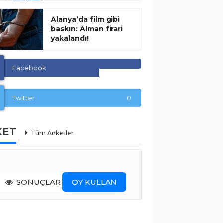
Alanya’da film gibi
baskın: Alman firari
yakalandı!
Facebook
Twitter
0
KET
Tüm Anketler
SONUÇLAR
OY KULLAN