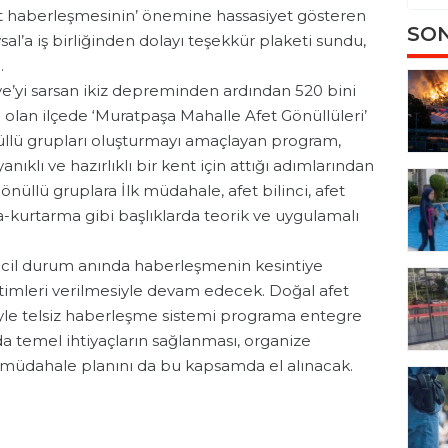
fet haberleşmesinin’ önemine hassasiyet gösteren
SON
l’a iş birliğinden dolayı teşekkür plaketi sundu,
.
ye’yi sarsan ikiz depreminden ardından 520 bini
 olan ilçede ‘Muratpaşa Mahalle Afet Gönüllüleri’
üllü grupları oluşturmayı amaçlayan program,
klı ve hazırlıklı bir kent için attığı adımlarından
nüllü gruplara İlk müdahale, afet bilinci, afet
a-kurtarma gibi başlıklarda teorik ve uygulamalı
cil durum anında haberleşmenin kesintiye
timleri verilmesiyle devam edecek. Doğal afet
iyle telsiz haberleşme sistemi programa entegre
 temel ihtiyaçların sağlanması, organize
et müdahale planını da bu kapsamda el alınacak.