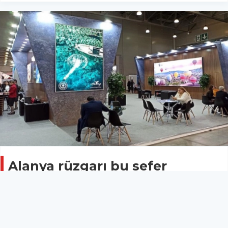
Alanya rüzgarı bu sefer
Moskova'da esecek
Genel
14 Mart 2024 - 09:45