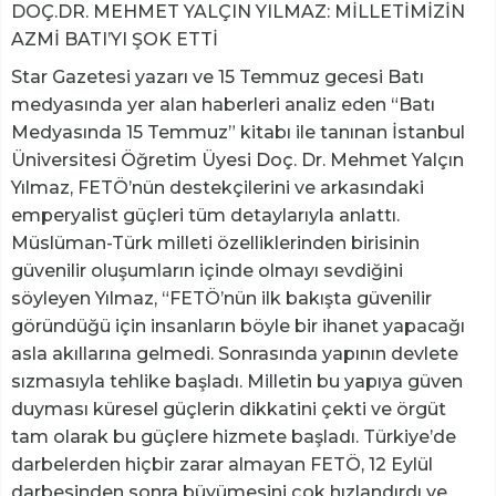
DOÇ.DR. MEHMET YALÇIN YILMAZ: MİLLETİMİZİN
AZMİ BATI’YI ŞOK ETTİ
Star Gazetesi yazarı ve 15 Temmuz gecesi Batı
medyasında yer alan haberleri analiz eden “Batı
Medyasında 15 Temmuz” kitabı ile tanınan İstanbul
Üniversitesi Öğretim Üyesi Doç. Dr. Mehmet Yalçın
Yılmaz, FETÖ’nün destekçilerini ve arkasındaki
emperyalist güçleri tüm detaylarıyla anlattı.
Müslüman-Türk milleti özelliklerinden birisinin
güvenilir oluşumların içinde olmayı sevdiğini
söyleyen Yılmaz, “FETÖ’nün ilk bakışta güvenilir
göründüğü için insanların böyle bir ihanet yapacağı
asla akıllarına gelmedi. Sonrasında yapının devlete
sızmasıyla tehlike başladı. Milletin bu yapıya güven
duyması küresel güçlerin dikkatini çekti ve örgüt
tam olarak bu güçlere hizmete başladı. Türkiye’de
darbelerden hiçbir zarar almayan FETÖ, 12 Eylül
darbesinden sonra büyümesini çok hızlandırdı ve