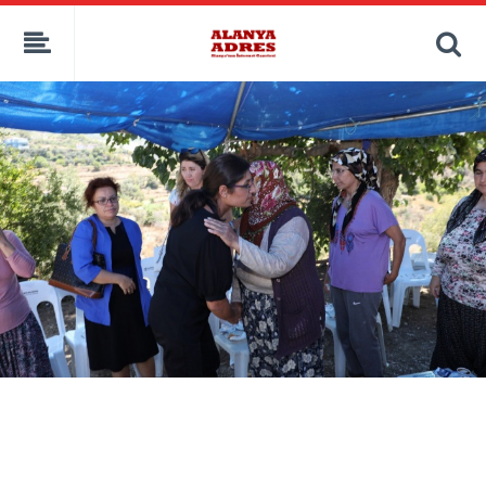
kaçak bahis
deneme bonusu
casino siteleri
canlı bahis siteleri
deneme bonusu veren siteler
bahis siteleri
porno izle