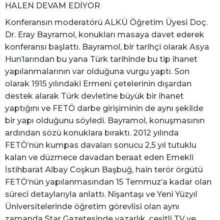
HALEN DEVAM EDİYOR
Konferansın moderatörü ALKÜ Öğretim Üyesi Doç.
Dr. Eray Bayramol, konukları masaya davet ederek
konferansı başlattı. Bayramol, bir tarihçi olarak Asya
Hun’larından bu yana Türk tarihinde bu tip ihanet
yapılanmalarının var olduğuna vurgu yaptı. Son
olarak 1915 yılındaki Ermeni çetelerinin dışardan
destek alarak Türk devletine büyük bir ihanet
yaptığını ve FETÖ darbe girişiminin de aynı şekilde
bir yapı olduğunu söyledi. Bayramol, konuşmasının
ardından sözü konuklara bıraktı. 2012 yılında
FETÖ’nün kumpas davaları sonucu 2,5 yıl tutuklu
kalan ve düzmece davadan beraat eden Emekli
İstihbarat Albay Coşkun Başbuğ, hain terör örgütü
FETÖ’nün yapılanmasından 15 Temmuz’a kadar olan
süreci detaylarıyla anlattı. Nişantaşı ve Yeni Yüzyıl
Üniversitelerinde öğretim görevlisi olan aynı
zamanda Star Gazetesinde yazarlık, çeşitli TV ve