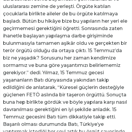
uluslararası zemine de yerleşti. Örgüte katılan
çocuklarla birlikte aileler de bu örgüte katılmaya
başladı. Bütün bu hikâye bize bu yapıların her yeri ele
geçirmemesi gerektiğini öğretti. Sonrasında zaten
ihanetle başlayan yapılaşma darbe girişiminde
bulunmasıyla tamamen aşikâr oldu ve gerçekten bir
terör örgütü olduğu da ortaya çıktı. 15 Temmuz’da
biz ne yaşadık? Sorusunu her zaman kendimize
sormamız ve buna göre yaşantımızı belirlememiz
gerekiyor.” dedi. Yılmaz, 15 Temmuz gecesi
yaşananların Batı dünyasında yakından takip
edildiğini de anlatarak, “Küresel güçlerin desteğiyle
güçlenen FETÖ aslında bir taşeron örgüttü. Sonuçta
buna hep birlikte gördük ve böyle yapılara karşı nasıl
davranılması gerektiğini en iyi şekilde anladık. 15
Temmuz gecesini Batı tüm dikkatiyle takip etti.
Başarılı olması durumunda Batı, Türkiye’ye
yaptırmak istediği her şeyi artık bu örgüt sayesinde