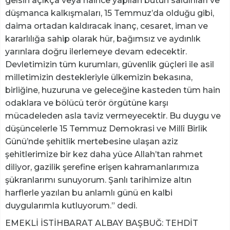
gelsin açıkça veya haince yapılan bütün saldırıları ve
düşmanca kalkışmaları, 15 Temmuz’da olduğu gibi,
daima ortadan kaldıracak inanç, cesaret, iman ve
kararlılığa sahip olarak hür, bağımsız ve aydınlık
yarınlara doğru ilerlemeye devam edecektir.
Devletimizin tüm kurumları, güvenlik güçleri ile asil
milletimizin destekleriyle ülkemizin bekasına,
birliğine, huzuruna ve geleceğine kasteden tüm hain
odaklara ve bölücü terör örgütüne karşı
mücadeleden asla taviz vermeyecektir. Bu duygu ve
düşüncelerle 15 Temmuz Demokrasi ve Millî Birlik
Günü’nde şehitlik mertebesine ulaşan aziz
şehitlerimize bir kez daha yüce Allah’tan rahmet
diliyor, gazilik şerefine erişen kahramanlarımıza
şükranlarımı sunuyorum. Şanlı tarihimize altın
harflerle yazılan bu anlamlı günü en kalbi
duygularımla kutluyorum.” dedi.
EMEKLİ İSTİHBARAT ALBAY BAŞBUĞ: TEHDİT