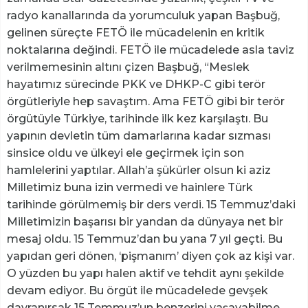
radyo kanallarında da yorumculuk yapan Başbuğ,
gelinen süreçte FETÖ ile mücadelenin en kritik
noktalarına değindi. FETÖ ile mücadelede asla taviz
verilmemesinin altını çizen Başbuğ, “Meslek
hayatımız sürecinde PKK ve DHKP-C gibi terör
örgütleriyle hep savaştım. Ama FETÖ gibi bir terör
örgütüyle Türkiye, tarihinde ilk kez karşılaştı. Bu
yapının devletin tüm damarlarına kadar sızması
sinsice oldu ve ülkeyi ele geçirmek için son
hamlelerini yaptılar. Allah’a şükürler olsun ki aziz
Milletimiz buna izin vermedi ve hainlere Türk
tarihinde görülmemiş bir ders verdi. 15 Temmuz’daki
Milletimizin başarısı bir yandan da dünyaya net bir
mesaj oldu. 15 Temmuz’dan bu yana 7 yıl geçti. Bu
yapıdan geri dönen, ‘pişmanım’ diyen çok az kişi var.
O yüzden bu yapı halen aktif ve tehdit aynı şekilde
devam ediyor. Bu örgüt ile mücadelede gevşek
davranırsak 15 Temmuz’un benzerini yaşayabilme