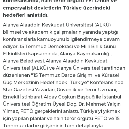
konferansında, hain terör örgütü FETÖ’nün ve
emperyalist devletlerin Türkiye üzerindeki
hedefleri anlatıldı.
Alanya Alaaddin Keykubat Üniversitesi (ALKÜ)
bilimsel ve akademik çalışmaların yanında yaptığı
konferanslarla kamuoyunu bilgilendirmeye devam
ediyor. 15 Temmuz Demokrasi ve Millî Birlik Günü
Etkinlikleri kapsamında, Alanya Kaymakamlığı,
Alanya Belediyesi, Alanya Alaaddin Keykubat
Üniversitesi (ALKÜ) ve Alanya Üniversitesi tarafından
düzenlenen "15 Temmuz Darbe Girişimi ve Küresel
Güç Merkezinin Hedefindeki Türkiye" konferansında
Star Gazetesi Yazarları, Güvenlik ve Terör Uzmanı,
Emekli İstihbarat Albay Coşkun Başbuğ ile İstanbul
Üniversitesi Öğretim Üyesi Doç. Dr. Mehmet Yalçın
Yılmaz, FETÖ gerçeklerini anlattı. Türkiye’yi yıkmak
için yapılan planlar ve hain terör örgütü FETÖ ve 15
Temmuz darbe girişiminin tüm detaylarıyla