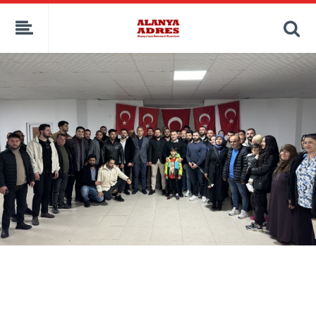
kaçak bahis
deneme bonusu
casino siteleri
canlı bahis siteleri
deneme bonusu veren siteler
bahis siteleri
porno izle