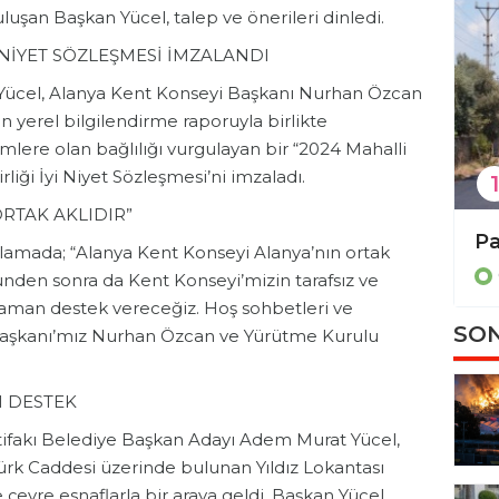
luşan Başkan Yücel, talep ve önerileri dinledi.
Y NİYET SÖZLEŞMESİ İMZALANDI
Yücel, Alanya Kent Konseyi Başkanı Nurhan Özcan
n yerel bilgilendirme raporuyla birlikte
ümlere olan bağlılığı vurgulayan bir “2024 Mahalli
rliği İyi Niyet Sözleşmesi’ni imzaladı.
1
ORTAK AKLIDIR”
Büyükşehir’den 3 ilçeye 849 arı kovanı hibesi
Bülent Kandemir: ” Seçilmiş iradeye gölge düşürülemez.”
çıklamada; “Alanya Kent Konseyi Alanya’nın ortak
Genel
nden sonra da Kent Konseyi’mizin tarafsız ve
zaman destek vereceğiz. Hoş sohbetleri ve
SON
i Başkanı’mız Nurhan Özcan ve Yürütme Kurulu
M DESTEK
tifakı Belediye Başkan Adayı Adem Murat Yücel,
ürk Caddesi üzerinde bulunan Yıldız Lokantası
 çevre esnaflarla bir araya geldi. Başkan Yücel