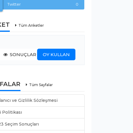
Twitter
0
KET
Tüm Anketler
SONUÇLAR
OY KULLAN
YFALAR
Tüm Sayfalar
lanıcı ve Gizlilik Sözleşmesi
i Politikası
3 Seçim Sonuçları