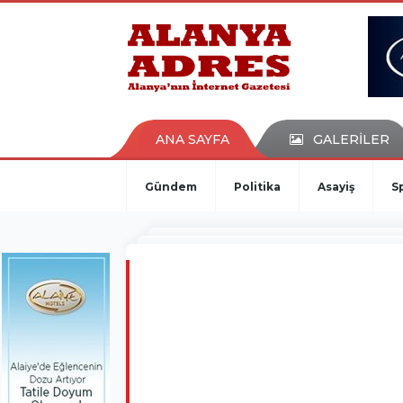
kaçak bahis
deneme bonusu
casino siteleri
canlı bahis siteleri
deneme bonusu veren siteler
bahis siteleri
ANA SAYFA
GALERİLER
porno izle
Gündem
Politika
Asayiş
S