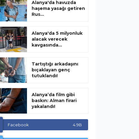
Alanya'da havuzda
haşema yasağı getiren
Rus...
Alanya'da 5 milyonluk
alacak verecek
kavgasında...
Tartıştığı arkadaşını
bıçaklayan genç
tutuklandı!
Alanya’da film gibi
baskın: Alman firari
yakalandı!
Facebook
4.9B