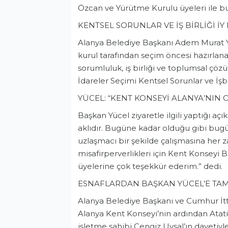
Özcan ve Yürütme Kurulu üyeleri ile bu
KENTSEL SORUNLAR VE İŞ BİRLİĞİ İ
Alanya Belediye Başkanı Adem Murat 
kurul tarafından seçim öncesi hazırlana
sorumluluk, iş birliği ve toplumsal çöz
İdareler Seçimi Kentsel Sorunlar ve İşbi
YÜCEL: “KENT KONSEYİ ALANYA’NIN 
Başkan Yücel ziyaretle ilgili yaptığı a
Genel
aklıdır. Bugüne kadar olduğu gibi bugü
uzlaşmacı bir şekilde çalışmasına her 
misafirperverlikleri için Kent Konsey
üyelerine çok teşekkür ederim.” dedi.
ESNAFLARDAN BAŞKAN YÜCEL’E TA
Alanya Belediye Başkanı ve Cumhur İt
Alanya Kent Konseyi’nin ardından Atat
işletme sahibi Cengiz Uysal’ın davetiyle