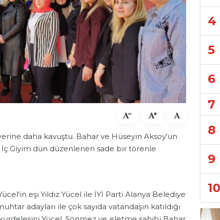
4
5
6
7
8
işyerine daha kavuştu. Bahar ve Hüseyin Aksoy'un
 İç Giyim dün düzenlenen sade bir törenle
9
1
l'in eşi Yıldız Yücel ile İYİ Parti Alanya Belediye
htar adayları ile çok sayıda vatandaşın katıldığı
kurdelesini Yücel, Sönmez ve işletme sahibi Bahar