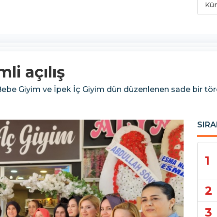
Kü
li açılış
Bebe Giyim ve İpek İç Giyim dün düzenlenen sade bir tör
SIRA
1
2
3