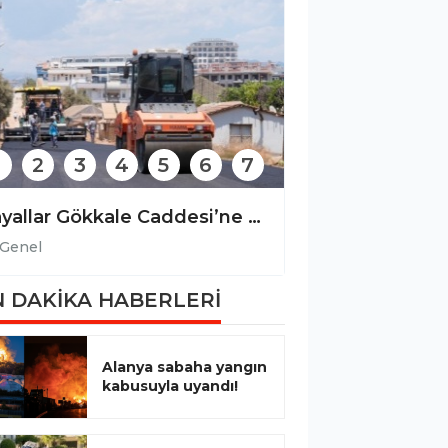
2
3
4
5
6
7
Payallar Gökkale Caddesi’ne sıcak asfalt
Genel
Genel
 DAKİKA HABERLERİ
Alanya sabaha yangın
kabusuyla uyandı!