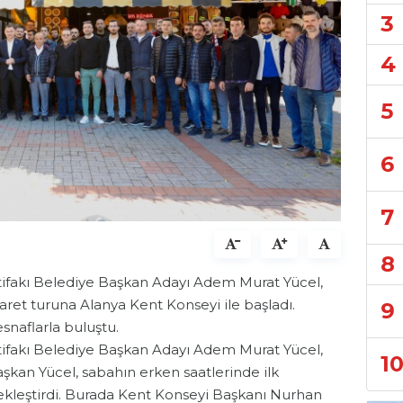
3
4
5
6
7
8
tifakı Belediye Başkan Adayı Adem Murat Yücel,
aret turuna Alanya Kent Konseyi ile başladı.
9
snaflarla buluştu.
tifakı Belediye Başkan Adayı Adem Murat Yücel,
1
aşkan Yücel, sabahın erken saatlerinde ilk
çekleştirdi. Burada Kent Konseyi Başkanı Nurhan