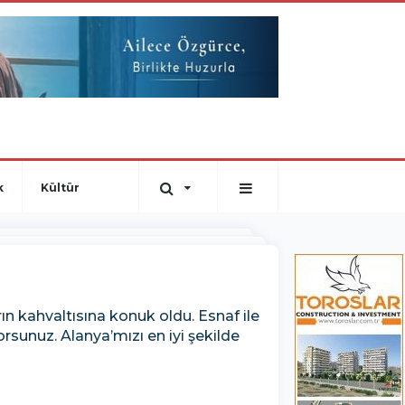
k
Kültür
n kahvaltısına konuk oldu. Esnaf ile
orsunuz. Alanya’mızı en iyi şekilde