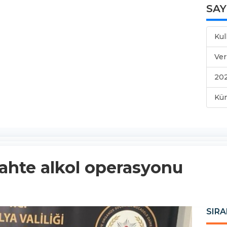
SA
Kul
Ver
202
Kü
sahte alkol operasyonu
SIRA