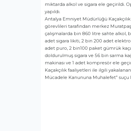
miktarda alkol ve sigara ele geçirildi. Op
yapıldı.
Antalya Emniyet Müdürlüğü Kaçakçılı
görevlileri tarafından merkez Muratpaş
çalışmalarda bin 860 litre sahte alkol,
adet sigara likiti, 2 bin 200 adet elekt
adet puro, 2 bin100 paket gümrük kaçağı
doldurulmuş sigara ve 56 bin sarma kağı
makinası ve 1 adet kompresör ele geçiri
Kaçakçılık faaliyetleri ile ilgili yakalan
Mücadele Kanununa Muhalefet” suçu kap