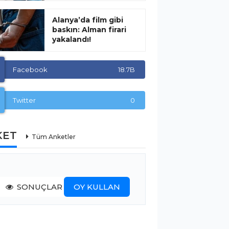
Alanya’da film gibi
baskın: Alman firari
yakalandı!
Facebook
18.7B
Twitter
0
KET
Tüm Anketler
SONUÇLAR
OY KULLAN