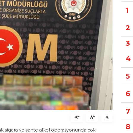
1
2
3
4
5
6
7
8
çak sigara ve sahte alkol operasyonunda çok