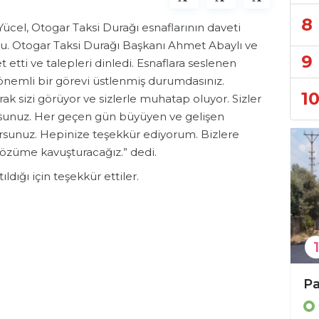
8
cel, Otogar Taksi Durağı esnaflarının daveti
u. Otogar Taksi Durağı Başkanı Ahmet Abaylı ve
9
 etti ve talepleri dinledi. Esnaflara seslenen
 önemli bir görevi üstlenmiş durumdasınız.
1
rak sizi görüyor ve sizlerle muhatap oluyor. Sizler
orsunuz. Her geçen gün büyüyen ve gelişen
rsunuz. Hepinize teşekkür ediyorum. Bizlere
e çözüme kavuşturacağız.” dedi.
ldığı için teşekkür ettiler.
1
Büyükşehir’den 3 ilçeye 849 arı kovanı hibesi
Bülent Kandemir: ” Seçilmiş iradeye gölge düşürülemez.”
Genel