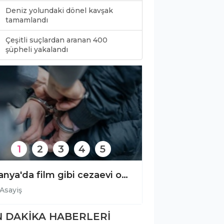
Deniz yolundaki dönel kavşak
tamamlandı
Çeşitli suçlardan aranan 400
0
şüpheli yakalandı
1
2
3
4
5
Alanya'da film gibi cezaevi operasyonu!
Asayiş
Asayiş
 DAKİKA HABERLERİ