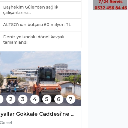
Başhekim Güler'den sağlık
çalışanlarına...
ALTSO'nun bütçesi 60 milyon TL
Deniz yolundaki dönel kavşak
0
tamamlandı
2
3
4
5
6
7
Payallar Gökkale Caddesi’ne sıcak asfalt
Genel
Genel