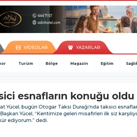
VİDEOLAR
YAZARLAR
por
Turizm
Bölge
Magazin
Eğitim
Sağlı
sici esnafların konuğu oldu
Yücel, bugün Otogar Taksi Durağı’nda taksici esnafları
aşkan Yücel, “Kentimize gelen misafirleri ilk siz karşılıy
kür ediyorum.” dedi.