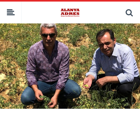
kaçak bahis
deneme bonusu
casino siteleri
canlı bahis siteleri
deneme bonusu veren siteler
bahis siteleri
porno izle