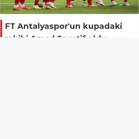
FT Antalyaspor'un kupadaki
rakibi Amed Sportif oldu
Spor
02 Kasım 2021 - 17:02
Ziraat Türkiye Kupası 4. Turu'nda FT Antalyaspor'un
rakibi Amed Sportif Faaliyetler oldu.
Süper Lig ekiplerinden FT Antalyaspor'un Turu'ndaki
rakibi belirlendi. Kırmızı-beyazlıların rakibi 2. Lig
Beyaz Grup ekiplerinden Amed Sportif Faaliyetler
oldu. Amed Sportif, liginde topladığı 17 puanla ikinci
sırada yer alıyor. Tek maç eleme usulüne göre
oynanacak karşılaşmanın 30 Kasım, 1-2 Aralık tarihleri