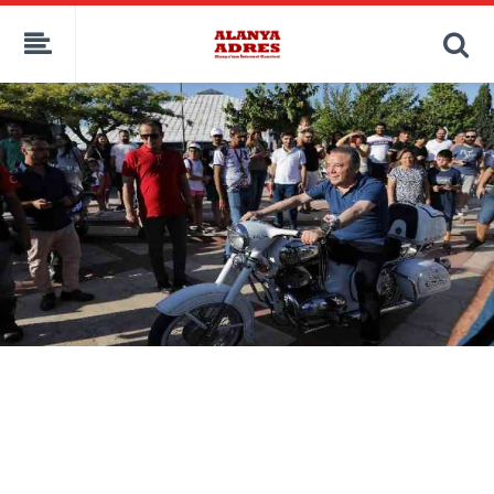
kaçak bahis
deneme bonusu
casino siteleri
canlı bahis siteleri
deneme bonusu veren siteler
bahis siteleri
porno izle