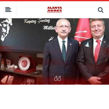
kaçak bahis
deneme bonusu
casino siteleri
canlı bahis siteleri
deneme bonusu veren siteler
bahis siteleri
porno izle