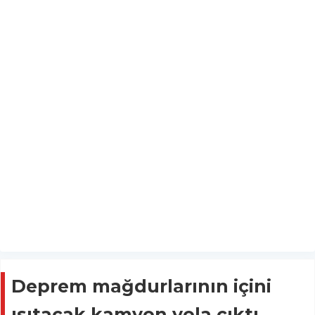
Deprem mağdurlarının içini
ısıtacak kamyon yola çıktı