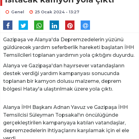
Genel
25 Ocak 2024 - 13:27
Gazipaşa ve Alanya'da Depremzedelerin yüzünü
güldürecek yardım seferberlik hareketi başlatan İHH
Temsilcileri toplanan yardımın yola çıktığını duyurdu.
Alanya ve Gazipaşa'dan hayırsever vatandaşların
destek verdiği yardım kampanyası sonucunda
toplanan bir kamyon dolusu malzeme, deprem
bölgesi Hatay'a ulaştırılmak üzere yola çıktı.
Alanya İHH Başkanı Adnan Yavuz ve Gazipaşa İHH
Temsilcisi Süleyman Topsakal'ın öncülüğünde
gerçekleştirilen kampanyaya katılan vatandaşlar,
depremzedelerin ihtiyaçlarını karşılamak için el ele
verdi.