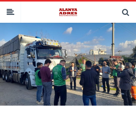
kaçak bahis
deneme bonusu
casino siteleri
canlı bahis siteleri
deneme bonusu veren siteler
bahis siteleri
porno izle