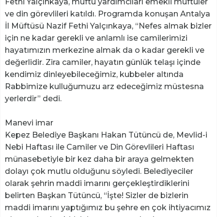
Fethi Yalçınkaya, müftü yardımcıları emekli müftüler
ve din görevlileri katıldı. Programda konuşan Antalya
İl Müftüsü Nazif Fethi Yalçınkaya, “Nefes almak bizler
için ne kadar gerekli ve anlamlı ise camilerimizi
hayatımızın merkezine almak da o kadar gerekli ve
değerlidir. Zira camiler, hayatın günlük telaşı içinde
kendimiz dinleyebileceğimiz, kubbeler altında
Rabbimize kulluğumuzu arz edeceğimiz müstesna
yerlerdir” dedi.
Manevi imar
Kepez Belediye Başkanı Hakan Tütüncü de, Mevlid-i
Nebi Haftası ile Camiler ve Din Görevlileri Haftası
münasebetiyle bir kez daha bir araya gelmekten
dolayı çok mutlu olduğunu söyledi. Belediyeciler
olarak şehrin maddi imarını gerçekleştirdiklerini
belirten Başkan Tütüncü, “İşte! Sizler de bizlerin
maddi imarını yaptığımız bu şehre en çok ihtiyacımız