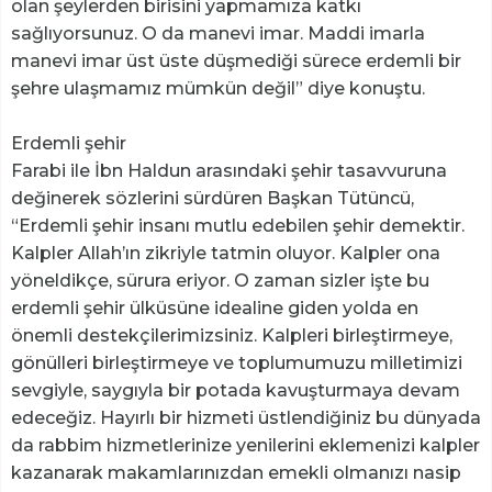
olan şeylerden birisini yapmamıza katkı
sağlıyorsunuz. O da manevi imar. Maddi imarla
manevi imar üst üste düşmediği sürece erdemli bir
şehre ulaşmamız mümkün değil” diye konuştu.
Erdemli şehir
Farabi ile İbn Haldun arasındaki şehir tasavvuruna
değinerek sözlerini sürdüren Başkan Tütüncü,
“Erdemli şehir insanı mutlu edebilen şehir demektir.
Kalpler Allah’ın zikriyle tatmin oluyor. Kalpler ona
yöneldikçe, sürura eriyor. O zaman sizler işte bu
erdemli şehir ülküsüne idealine giden yolda en
önemli destekçilerimizsiniz. Kalpleri birleştirmeye,
gönülleri birleştirmeye ve toplumumuzu milletimizi
sevgiyle, saygıyla bir potada kavuşturmaya devam
edeceğiz. Hayırlı bir hizmeti üstlendiğiniz bu dünyada
da rabbim hizmetlerinize yenilerini eklemenizi kalpler
kazanarak makamlarınızdan emekli olmanızı nasip