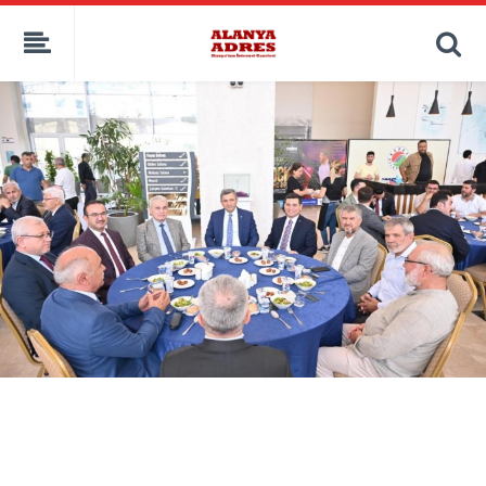
kaçak bahis
deneme bonusu
casino siteleri
canlı bahis siteleri
deneme bonusu veren siteler
bahis siteleri
porno izle