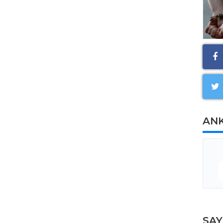
AN
SA