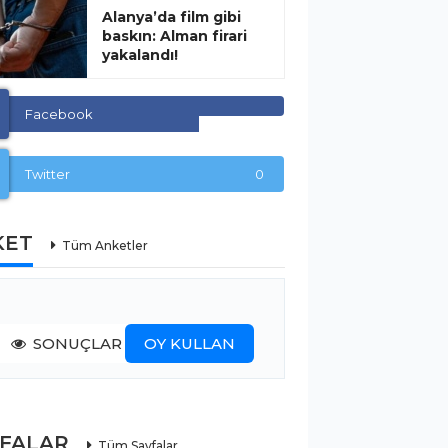
Alanya’da film gibi
baskın: Alman firari
yakalandı!
Facebook
Twitter
0
KET
Tüm Anketler
SONUÇLAR
OY KULLAN
YFALAR
Tüm Sayfalar