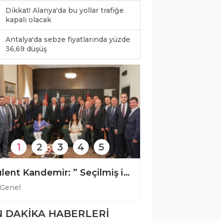
Dikkat! Alanya'da bu yollar trafiğe
kapalı olacak
Antalya'da sebze fiyatlarında yüzde
0
36,69 düşüş
1
2
3
4
5
Payallar Gökkale Caddesi’ne sıcak asfalt
Genel
Genel
 DAKİKA HABERLERİ