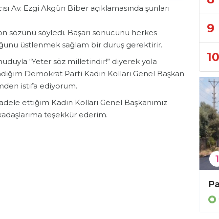
sı Av. Ezgi Akgün Biber açıklamasında şunları
9
son sözünü söyledi. Başarı sonucunu herkes
luğunu üstlenmek sağlam bir duruş gerektirir.
1
duyla “Yeter söz milletindir!” diyerek yola
ladığım Demokrat Parti Kadın Kolları Genel Başkan
mden istifa ediyorum.
ele ettiğim Kadın Kolları Genel Başkanımız
adaşlarıma teşekkür ederim.
1
Büyükşehir’den 3 ilçeye 849 arı kovanı hibesi
Genel