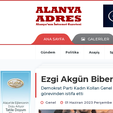
kaçak bahis
deneme bonusu
casino siteleri
canlı bahis siteleri
deneme bonusu veren siteler
bahis siteleri
ANA SAYFA
GALERİLER
porno izle
Gündem
Politika
Asayiş
S
Ezgi Akgün Biber i
Demokrat Parti Kadın Kolları Genel
görevinden istifa etti
Genel
01 Haziran 2023 Perşembe 