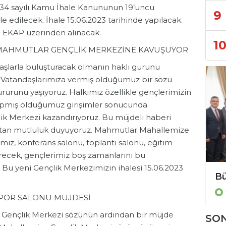
4734 sayılı Kamu İhale Kanununun 19’uncu
9
le edilecek. İhale 15.06.2023 tarihinde yapılacak.
da EKAP üzerinden alınacak.
1
MAHMUTLAR GENÇLİK MERKEZİNE KAVUŞUYOR
aşlarla buluşturacak olmanın haklı gurunu
 “Vatandaşlarımıza vermiş olduğumuz bir sözü
rurunu yaşıyoruz. Halkımız özellikle gençlerimizin
yapmış olduğumuz girişimler sonucunda
k Merkezi kazandırıyoruz. Bu müjdeli haberi
ktan mutluluk duyuyoruz. Mahmutlar Mahallemize
iz, konferans salonu, toplantı salonu, eğitim
 verecek, gençlerimiz boş zamanlarını bu
Bu yeni Gençlik Merkezimizin ihalesi 15.06.2023
Bülent Kandemir: ” Seçilmiş iradeye gölge düşürülemez.”
Genel
POR SALONU MÜJDESİ
 Gençlik Merkezi sözünün ardından bir müjde
SON