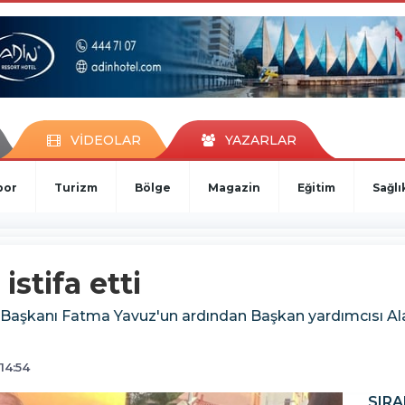
VİDEOLAR
YAZARLAR
por
Turizm
Bölge
Magazin
Eğitim
Sağlı
stifa etti
 Başkanı Fatma Yavuz'un ardından Başkan yardımcısı Ala
14:54
SIRA