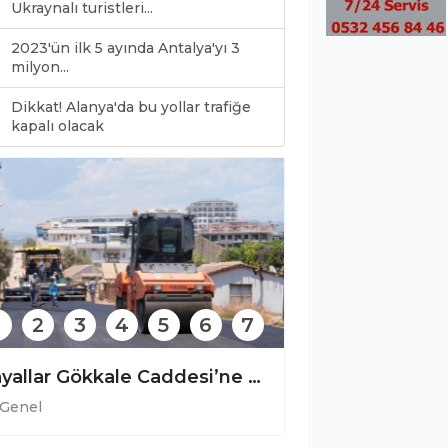
Ukraynalı turistleri...
2023'ün ilk 5 ayında Antalya'yı 3
milyon...
Dikkat! Alanya'da bu yollar trafiğe
0
kapalı olacak
2
3
4
5
6
7
Bülent Kandemir: ” Seçilmiş iradeye gölge düşürülemez.”
Genel
Genel