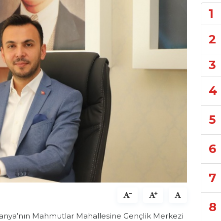
1
2
3
4
5
6
7
8
Alanya’nın Mahmutlar Mahallesine Gençlik Merkezi