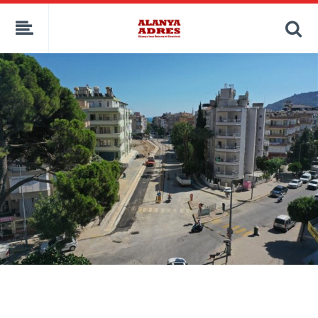
kaçak bahis
deneme bonusu
casino siteleri
canlı bahis siteleri
deneme bonusu veren siteler
bahis siteleri
porno izle