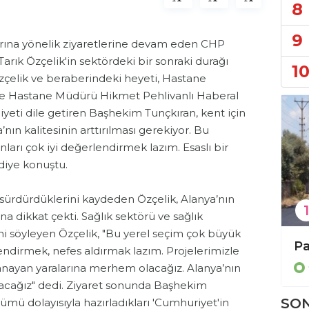
8
9
rına yönelik ziyaretlerine devam eden CHP
ık Özçelik'in sektördeki bir sonraki durağı
1
zçelik ve beraberindeki heyeti, Hastane
ve Hastane Müdürü Hikmet Pehlivanlı Haberal
eti dile getiren Başhekim Tunçkıran, kent için
ya’nın kalitesinin arttırılması gerekiyor. Bu
ları çok iyi değerlendirmek lazım. Esaslı bir
 diye konuştu.
sürdürdüklerini kaydeden Özçelik, Alanya’nın
1
una dikkat çekti. Sağlık sektörü ve sağlık
ğini söyleyen Özçelik, "Bu yerel seçim çok büyük
Büyükşehir’den 3 ilçeye 849 arı kovanı hibesi
Bülent Kandemir: ” Seçilmiş iradeye gölge düşürülemez.”
endirmek, nefes aldırmak lazım. Projelerimizle
Genel
anayan yaralarına merhem olacağız. Alanya’nın
karacağız" dedi. Ziyaret sonunda Başhekim
SON
nümü dolayısıyla hazırladıkları 'Cumhuriyet'in