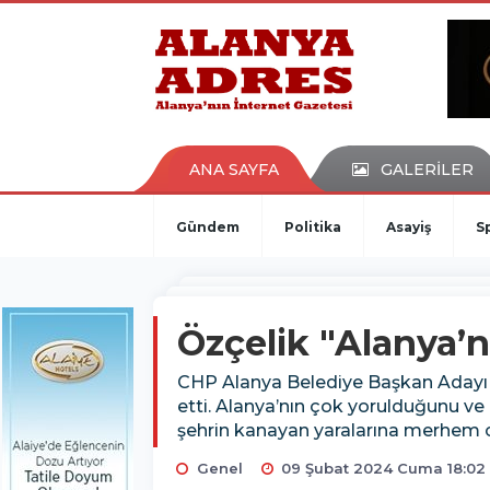
kaçak bahis
deneme bonusu
casino siteleri
canlı bahis siteleri
deneme bonusu veren siteler
bahis siteleri
ANA SAYFA
GALERİLER
porno izle
Gündem
Politika
Asayiş
S
Özçelik "Alanya’nı
CHP Alanya Belediye Başkan Adayı 
etti. Alanya’nın çok yorulduğunu ve
şehrin kanayan yaralarına merhem o
Genel
09 Şubat 2024 Cuma 18:02