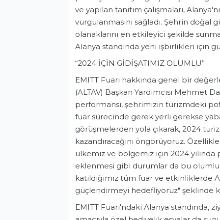
ve yapılan tanıtım çalışmaları, Alanya'n
vurgulanmasını sağladı. Şehrin doğal güze
olanaklarını en etkileyici şekilde sunm
Alanya standında yeni işbirlikleri için g
“2024 İÇİN GİDİŞATIMIZ OLUMLU”
EMITT Fuarı hakkında genel bir değer
(ALTAV) Başkan Yardımcısı Mehmet Dahao
performansı, şehrimizin turizmdeki pot
fuar sürecinde gerek yerli gerekse yaba
görüşmelerden yola çıkarak, 2024 tur
kazandıracağını öngörüyoruz. Özellikle 
ülkemiz ve bölgemiz için 2024 yılında p
eklenmesi gibi durumlar da bu olumlu g
katıldığımız tüm fuar ve etkinliklerde
güçlendirmeyi hedefliyoruz" şeklinde 
EMITT Fuarı'ndaki Alanya standında, z
amacıyla özel hediyelik eşyalar da sunul