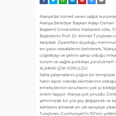
Alanya’da hizmet veren sağlık kurumla
Alanya Belediye Başkan Adayı Osman Tar
Başkent Üniversitesi Hastanesi oldu. Ö
Başhekimi Prof. Dr. Ahmet Tunçkıran 
karşıladı. Ziyaretten duyduğu memnuniy
en iyisini istediklerini belirterek, "Alan
coğrafyayı ve şehrin sahip olduğu imkan
turizm ve sağlık politikası yürütülmeli"
ALANYA ÇOK YORULDU
Saha çalışmalarını yoğun bir tempoyla 
hatırı sayılır oranda sıkıntılarının olduğ
emekçilerinin sorunlarını çok iyi bildi
önem taşıyor. Alanya çok yoruldu. Dinl
Genel
şehrimizde bir çok şey değişecek ve k
kalitesini artırarak en üst seviyeye çı
Tunçkıran, Cumhuriyet'in 101'inci yıldö