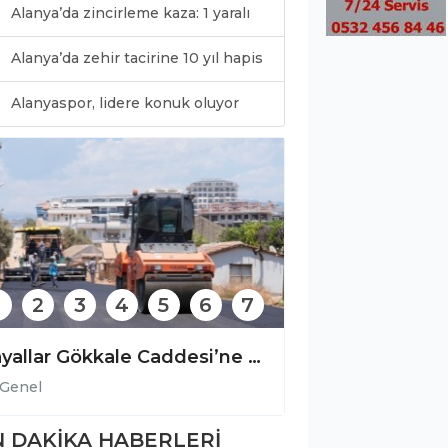
Alanya’da zincirleme kaza: 1 yaralı
Alanya’da zehir tacirine 10 yıl hapis
0
Alanyaspor, lidere konuk oluyor
2
3
4
5
6
7
Payallar Gökkale Caddesi’ne sıcak asfalt
Genel
Genel
 DAKİKA HABERLERİ