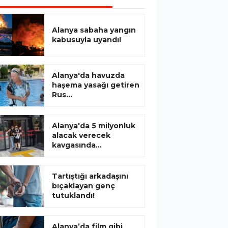
Alanya sabaha yangın
kabusuyla uyandı!
Alanya'da havuzda
haşema yasağı getiren
Rus...
Alanya'da 5 milyonluk
alacak verecek
kavgasında...
Tartıştığı arkadaşını
bıçaklayan genç
tutuklandı!
Alanya’da film gibi