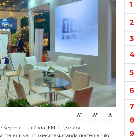
1
2
3
4
5
6
7
8
e Seyahat Fuarı’nda (EMITT), sektör
9
üşmelerin verimli geçmesi, standa gösterilen ilgi