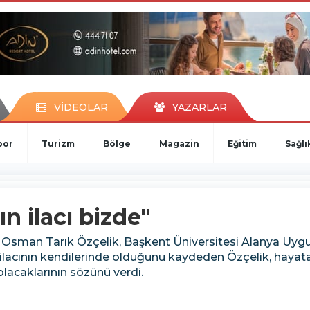
VİDEOLAR
YAZARLAR
por
Turizm
Bölge
Magazin
Eğitim
Sağlı
n ilacı bizde"
Osman Tarık Özçelik, Başkent Üniversitesi Alanya Uygu
 ilacının kendilerinde olduğunu kaydeden Özçelik, hayata
lacaklarının sözünü verdi.