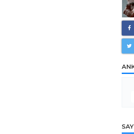
AN
SA