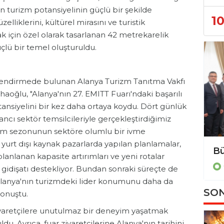
ın turizm potansiyelinin güçlü bir şekilde
1
lliklerini, kültürel mirasını ve turistik
ak için özel olarak tasarlanan 42 metrekarelik
üçlü bir temel oluşturuldu.
lendirmede bulunan Alanya Turizm Tanıtma Vakfı
ğlu, "Alanya'nın 27. EMITT Fuarı'ndaki başarılı
ansiyelini bir kez daha ortaya koydu. Dört günlük
ncı sektör temsilcileriyle gerçekleştirdiğimiz
izm sezonunun sektöre olumlu bir ivme
yurt dışı kaynak pazarlarda yapılan planlamalar,
lanlanan kapasite artırımları ve yeni rotalar
idişatı destekliyor. Bundan sonraki süreçte de
 Alanya'nın turizmdeki lider konumunu daha da
SON
konuştu.
iyaretçilere unutulmaz bir deneyim yaşatmak
du. Ayrıca, fuar ziyaretçilerine Alanya'nın tarihini