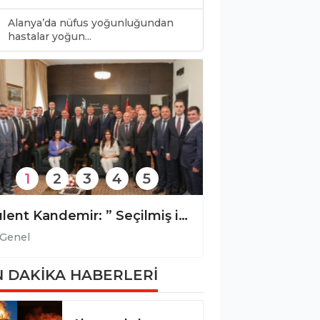
Alanya’da nüfus yoğunluğundan
0
hastalar yoğun...
1
2
3
4
5
Bülent Kandemir: ” Seçilmiş iradeye gölge düşürülemez.”
Genel
Genel
 DAKİKA HABERLERİ