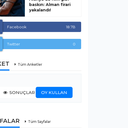
baskın: Alman firari
yakalandı!
Facebook
18.7B
Twitter
0
KET
Tüm Anketler
SONUÇLAR
OY KULLAN
YFALAR
Tüm Sayfalar