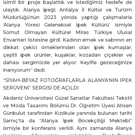
isimli bir proje başlattık ve istediğimiz hedefe de
ulaştık. Alanya ipeği; Antalya İl Kültür ve Turizm
Müdürlüğü’nün 2023 yılında yaptığı çalışmalarla
‘Alanya Yöresi Geleneksel İpek Kültürü’ ismiyle
Somut Olmayan Kültürel Miras Türkiye Ulusal
Envanteri listesine girdi. Kadının emek ve sabrının en
dikkat çekici örneklerinden olan ipek kumaşlar,
çeşitli ipek ürünler, kuşaklar, kozadan çiçekler ve
dahası sergimizde yer alıyor. Keyifle gezeceğinize
inanıyorum” dedi.
“SİYAH-BEYAZ FOTOĞRAFLARLA ALANYA’NIN İPEK
SERÜVENİ” SERGİSİ DE AÇILDI
Akdeniz Üniversitesi Güzel Sanatlar Fakültesi Tekstil
ve Moda Tasarımı Bölümü Dr. Öğretim Üyesi Ahsen
Günbulut tarafından Kızılkule yanında bulunan tarihi
Sarnıç’ta da “Alanya İpek Böcekçiliği Mektebi”
ismiyle bir konferans verildi. Aynı zamanda Alanya