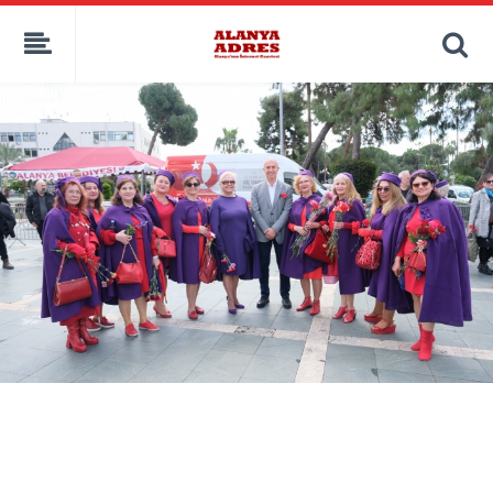
kaçak bahis
deneme bonusu
casino siteleri
canlı bahis siteleri
deneme bonusu veren siteler
bahis siteleri
porno izle