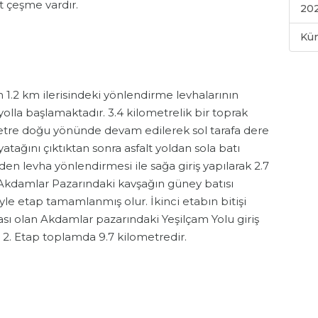
t çeşme vardır.
202
Kü
lun 1.2 km ilerisindeki yönlendirme levhalarının
olla başlamaktadır. 3.4 kilometrelik bir toprak
ilometre doğu yönünde devam edilerek sol tarafa dere
 yatağını çıktıktan sonra asfalt yoldan sola batı
en levha yönlendirmesi ile sağa giriş yapılarak 2.7
 Akdamlar Pazarındaki kavşağın güney batısı
iyle etap tamamlanmış olur. İkinci etabın bitişi
sı olan Akdamlar pazarındaki Yeşilçam Yolu giriş
. 2. Etap toplamda 9.7 kilometredir.