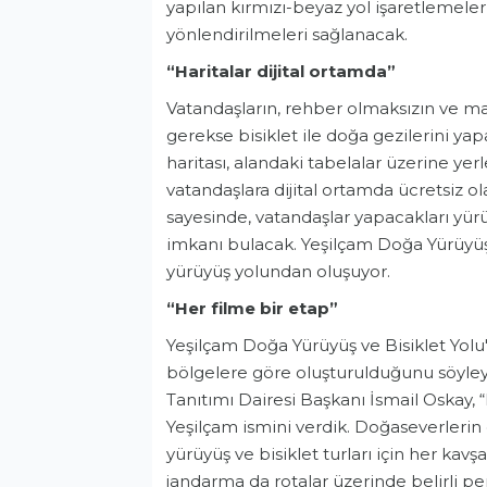
yapılan kırmızı-beyaz yol işaretlemeler
yönlendirilmeleri sağlanacak.
“Haritalar dijital ortamda”
Vatandaşların, rehber olmaksızın ve m
gerekse bisiklet ile doğa gezilerini ya
haritası, alandaki tabelalar üzerine yerl
vatandaşlara dijital ortamda ücretsiz ola
sayesinde, vatandaşlar yapacakları yür
imkanı bulacak. Yeşilçam Doğa Yürüyüş v
yürüyüş yolundan oluşuyor.
“Her filme bir etap”
Genel
Yeşilçam Doğa Yürüyüş ve Bisiklet Yolu'
bölgelere göre oluşturulduğunu söyley
Tanıtımı Dairesi Başkanı İsmail Oskay,
Yeşilçam ismini verdik. Doğaseverlerin
yürüyüş ve bisiklet turları için her kav
jandarma da rotalar üzerinde belirli pe