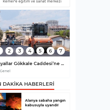
0
Kemer'e eğitim ve sanat merkezi
2
3
4
5
6
7
Payallar Gökkale Caddesi’ne sıcak asfalt
Genel
Genel
 DAKİKA HABERLERİ
Alanya sabaha yangın
kabusuyla uyandı!