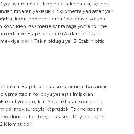
yol ayırımındaki ilk aradaki Tak noktası, üçüncü
ndan itibaren yaklaşık 3.2 kilometre yarı asfalt yarı
sağdaki köprüden dönülerek Geyikbayırı yoluna
erken köprüden 200 metre sonra sağa yönlendirme
vam edilir ve Etap sonundaki Akdamlar Pazarı
vkiye çıkılır. Takın olduğu yer 3. Etabın bitiş
lundaki 4. Etap Tak noktası etabımızın başlangıç
 oluşmaktadır. Yol boyu yerleştirilmiş olan
ıkent yoluna çıkılır. Yola çıktıktan sonra, sola
m edilmek suretiyle köprüdeki Tak noktasına
dir Dördüncü etap bitiş noktası ve Doyran Pazarı
2 kilometredir.