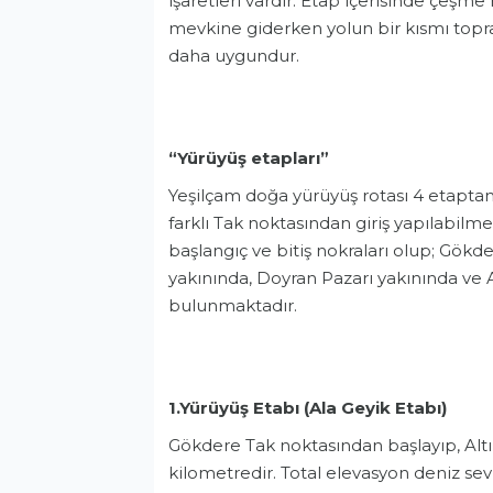
işaretleri vardır. Etap içerisinde çeşm
mevkine giderken yolun bir kısmı toprak
daha uygundur.
“Yürüyüş etapları”
Yeşilçam doğa yürüyüş rotası 4 etaptan
farklı Tak noktasından giriş yapılabilm
başlangıç ve bitiş nokraları olup; Gök
yakınında, Doyran Pazarı yakınında ve
bulunmaktadır.
1.Yürüyüş Etabı (Ala Geyik Etabı)
Gökdere Tak noktasından başlayıp, Altı
kilometredir. Total elevasyon deniz s