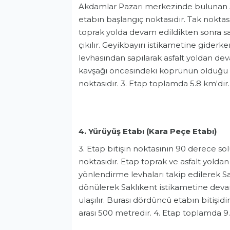
Akdamlar Pazarı merkezinde bulunan 3 
etabın başlangıç noktasıdır. Tak noktası
toprak yolda devam edildikten sonra 
çıkılır. Geyikbayırı istikametine gid
levhasından sapılarak asfalt yoldan de
kavşağı öncesindeki köprünün olduğu me
noktasıdır. 3. Etap toplamda 5.8 km'dir.
4. Yürüyüş Etabı (Kara Peçe Etabı)
3. Etap bitişin noktasının 90 derece so
noktasıdır. Etap toprak ve asfalt yoldan
yönlendirme levhaları takip edilerek Sakl
dönülerek Saklıkent istikametine deva
ulaşılır. Burası dördüncü etabın bitişi
arası 500 metredir. 4. Etap toplamda 9.