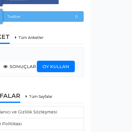
Twitter
0
KET
Tüm Anketler
SONUÇLAR
OY KULLAN
YFALAR
Tüm Sayfalar
lanıcı ve Gizlilik Sözleşmesi
i Politikası