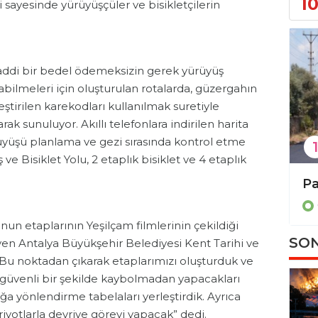
1
i sayesinde yürüyüşçüler ve bisikletçilerin
addi bir bedel ödemeksizin gerek yürüyüş
pabilmeleri için oluşturulan rotalarda, güzergahın
eştirilen karekodları kullanılmak suretiyle
rak sunuluyor. Akıllı telefonlara indirilen harita
üyüşü planlama ve gezi sırasında kontrol etme
1
e Bisiklet Yolu, 2 etaplık bisiklet ve 4 etaplık
Büyükşehir’den 3 ilçeye 849 arı kovanı hibesi
Bülent Kandemir: ” Seçilmiş iradeye gölge düşürülemez.”
Genel
nun etaplarının Yeşilçam filmlerinin çekildiği
SON
en Antalya Büyükşehir Belediyesi Kent Tarihi ve
 “Bu noktadan çıkarak etaplarımızı oluşturduk ve
 güvenli bir şekilde kaybolmadan yapacakları
şağa yönlendirme tabelaları yerleştirdik. Ayrıca
riyotlarla devriye görevi yapacak” dedi.