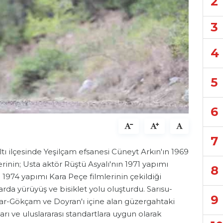
2
3
4
5
6
7
tı ilçesinde Yeşilçam efsanesi Cüneyt Arkın'ın 1969
inin; Usta aktör Rüştü Asyalı'nın 1971 yapımı
8
 1974 yapımı Kara Peçe filmlerinin çekildiği
rda yürüyüş ve bisiklet yolu oluşturdu. Sarısu-
9
r-Gökçam ve Doyran'ı içine alan güzergahtaki
ı ve uluslararası standartlara uygun olarak