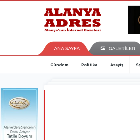
kaçak bahis
deneme bonusu
casino siteleri
canlı bahis siteleri
deneme bonusu veren siteler
bahis siteleri
ANA SAYFA
GALERİLER
porno izle
Gündem
Politika
Asayiş
S