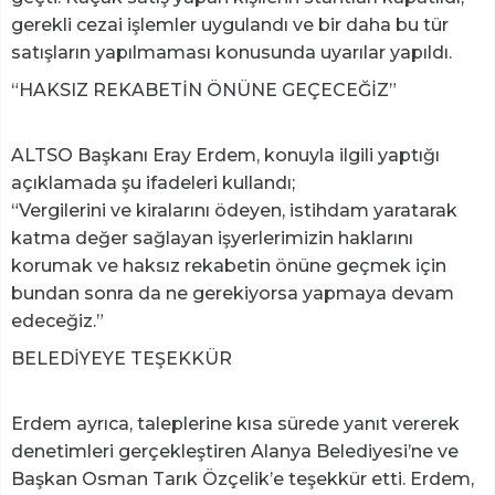
gerekli cezai işlemler uygulandı ve bir daha bu tür
satışların yapılmaması konusunda uyarılar yapıldı.
“HAKSIZ REKABETİN ÖNÜNE GEÇECEĞİZ”
ALTSO Başkanı Eray Erdem, konuyla ilgili yaptığı
açıklamada şu ifadeleri kullandı;
“Vergilerini ve kiralarını ödeyen, istihdam yaratarak
katma değer sağlayan işyerlerimizin haklarını
korumak ve haksız rekabetin önüne geçmek için
bundan sonra da ne gerekiyorsa yapmaya devam
edeceğiz.”
BELEDİYEYE TEŞEKKÜR
Erdem ayrıca, taleplerine kısa sürede yanıt vererek
denetimleri gerçekleştiren Alanya Belediyesi’ne ve
Başkan Osman Tarık Özçelik’e teşekkür etti. Erdem,