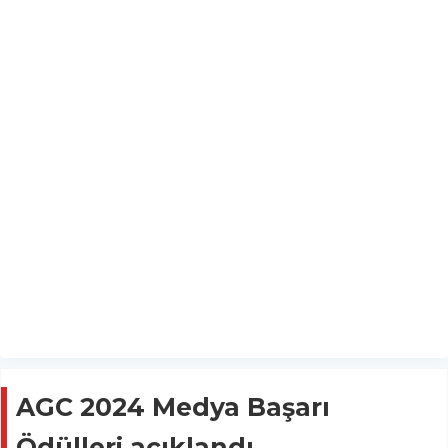
AGC 2024 Medya Başarı
Ödülleri açıklandı