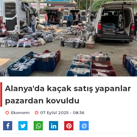
Alanya'da kaçak satış yapanlar
pazardan kovuldu
Ekonomi
07 Eylül 2025 - 08:36