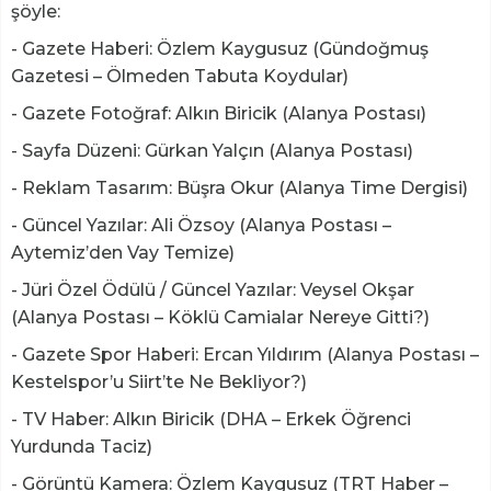
şöyle:
- Gazete Haberi: Özlem Kaygusuz (Gündoğmuş
Gazetesi – Ölmeden Tabuta Koydular)
- Gazete Fotoğraf: Alkın Biricik (Alanya Postası)
- Sayfa Düzeni: Gürkan Yalçın (Alanya Postası)
- Reklam Tasarım: Büşra Okur (Alanya Time Dergisi)
- Güncel Yazılar: Ali Özsoy (Alanya Postası –
Aytemiz’den Vay Temize)
- Jüri Özel Ödülü / Güncel Yazılar: Veysel Okşar
(Alanya Postası – Köklü Camialar Nereye Gitti?)
- Gazete Spor Haberi: Ercan Yıldırım (Alanya Postası –
Kestelspor’u Siirt’te Ne Bekliyor?)
- TV Haber: Alkın Biricik (DHA – Erkek Öğrenci
Yurdunda Taciz)
- Görüntü Kamera: Özlem Kaygusuz (TRT Haber –