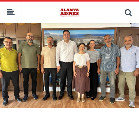
kaçak bahis
deneme bonusu
casino siteleri
canlı bahis siteleri
deneme bonusu veren siteler
bahis siteleri
porno izle