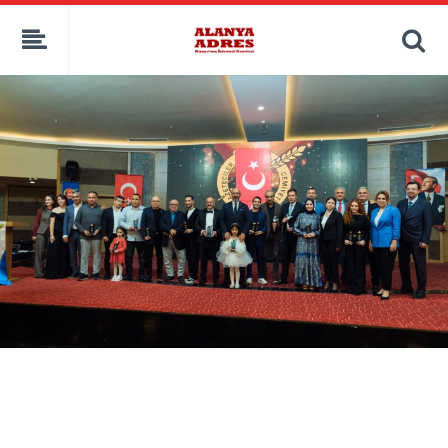
kaçak bahis
deneme bonusu
casino siteleri
canlı bahis siteleri
deneme bonusu veren siteler
bahis siteleri
porno izle