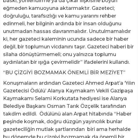
baskı, yönlendirme ya da çıkar ilişkisine boyun
eğmeden kamuoyuna aktarmaktır. Gazeteci;
doğruluğu, tarafsızlığı ve kamu yararını rehber
edinmeli, her bilginin ardında bir insan olduğunu
unutmadan hassas davranmalıdır. Unutulmamalıdır
ki, her gazeteci kaleminin ucunda sadece bir haber
değil, bir toplumun vicdanını taşır. Gazeteci haberi bir
silaha dönüştürmemeli; onu yalnızca toplumu
aydınlatan bir ışığa çevirmelidir” ifadelerini kullandı.
“BU ÇİZGİYİ BOZMAMAK ÖNEMLİ BİR MEZİYET”
Konuşmaların ardından Gazeteci Ahmed Arpat’a ‘Yılın
Gazetecisi Ödülü’ Alanya Kaymakam Vekili Gazipaşa
Kaymakamı Selami Korkutata hediyesi ise Alanya
Belediye Başkanı Osman Tarık Özçelik tarafından
takdim edildi. Ödülünü alan Arpat hitabında “Haber
peşinde koşmak, doğru düzgün yayıncılık bunlar
gazeteciliğin mutlak şartlarından biri ama herhalde
bu dönemde bu çizgiyi bozmamak da önemli bir