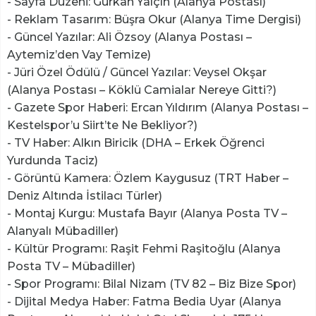
- Sayfa Düzeni: Gürkan Yalçın (Alanya Postası)
- Reklam Tasarım: Büşra Okur (Alanya Time Dergisi)
- Güncel Yazılar: Ali Özsoy (Alanya Postası –
Aytemiz’den Vay Temize)
- Jüri Özel Ödülü / Güncel Yazılar: Veysel Okşar
(Alanya Postası – Köklü Camialar Nereye Gitti?)
- Gazete Spor Haberi: Ercan Yıldırım (Alanya Postası –
Kestelspor’u Siirt’te Ne Bekliyor?)
- TV Haber: Alkın Biricik (DHA – Erkek Öğrenci
Yurdunda Taciz)
- Görüntü Kamera: Özlem Kaygusuz (TRT Haber –
Deniz Altında İstilacı Türler)
- Montaj Kurgu: Mustafa Bayır (Alanya Posta TV –
Alanyalı Mübadiller)
- Kültür Programı: Raşit Fehmi Raşitoğlu (Alanya
Posta TV – Mübadiller)
- Spor Programı: Bilal Nizam (TV 82 – Biz Bize Spor)
- Dijital Medya Haber: Fatma Bedia Uyar (Alanya