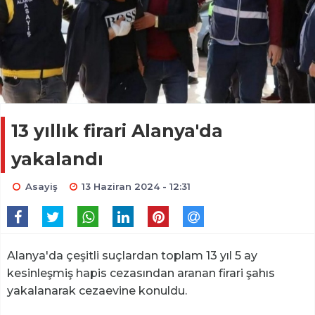
13 yıllık firari Alanya'da
yakalandı
Asayiş
13 Haziran 2024 - 12:31
Alanya'da çeşitli suçlardan toplam 13 yıl 5 ay
kesinleşmiş hapis cezasından aranan firari şahıs
yakalanarak cezaevine konuldu.