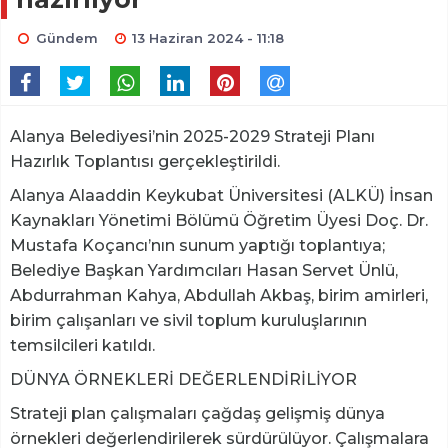
Gündem
13 Haziran 2024 - 11:18
Alanya Belediyesi’nin 2025-2029 Strateji Planı
Hazırlık Toplantısı gerçekleştirildi.
Alanya Alaaddin Keykubat Üniversitesi (ALKÜ) İnsan
Kaynakları Yönetimi Bölümü Öğretim Üyesi Doç. Dr.
Mustafa Koçancı’nın sunum yaptığı toplantıya;
Belediye Başkan Yardımcıları Hasan Servet Ünlü,
Abdurrahman Kahya, Abdullah Akbaş, birim amirleri,
birim çalışanları ve sivil toplum kuruluşlarının
temsilcileri katıldı.
DÜNYA ÖRNEKLERİ DEĞERLENDİRİLİYOR
Strateji plan çalışmaları çağdaş gelişmiş dünya
örnekleri değerlendirilerek sürdürülüyor. Çalışmalara