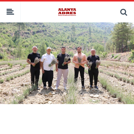
kaçak bahis
deneme bonusu
casino siteleri
canlı bahis siteleri
deneme bonusu veren siteler
bahis siteleri
porno izle