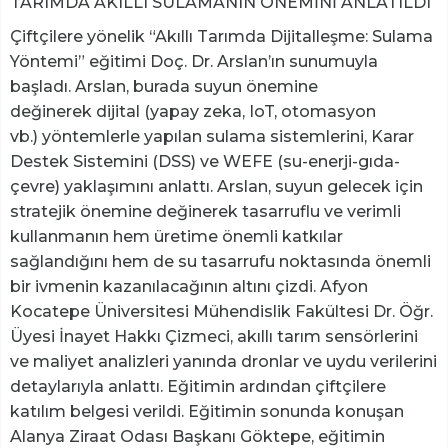
TARIMDA AKILLI SULAMANIN ÖNEMİNİ ANLATILDI
Çiftçilere yönelik “Akıllı Tarımda Dijitalleşme: Sulama
Yöntemi” eğitimi Doç. Dr. Arslan’ın sunumuyla
başladı. Arslan, burada suyun önemine
değinerek dijital (yapay zeka, IoT, otomasyon
vb.) yöntemlerle yapılan sulama sistemlerini, Karar
Destek Sistemini (DSS) ve WEFE (su-enerji-gıda-
çevre) yaklaşımını anlattı. Arslan, suyun gelecek için
stratejik önemine değinerek tasarruflu ve verimli
kullanmanın hem üretime önemli katkılar
sağlandığını hem de su tasarrufu noktasında önemli
bir ivmenin kazanılacağının altını çizdi. Afyon
Kocatepe Üniversitesi Mühendislik Fakültesi Dr. Öğr.
Üyesi İnayet Hakkı Çizmeci, akıllı tarım sensörlerini
ve maliyet analizleri yanında dronlar ve uydu verilerini
detaylarıyla anlattı. Eğitimin ardından çiftçilere
katılım belgesi verildi. Eğitimin sonunda konuşan
Alanya Ziraat Odası Başkanı Göktepe, eğitimin