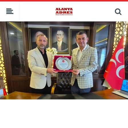
kaçak bahis
deneme bonusu
casino siteleri
canlı bahis siteleri
deneme bonusu veren siteler
bahis siteleri
porno izle