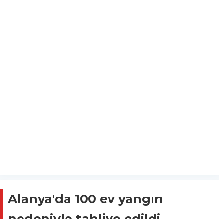
Alanya'da 100 ev yangın
nedeniyle tahliye edildi