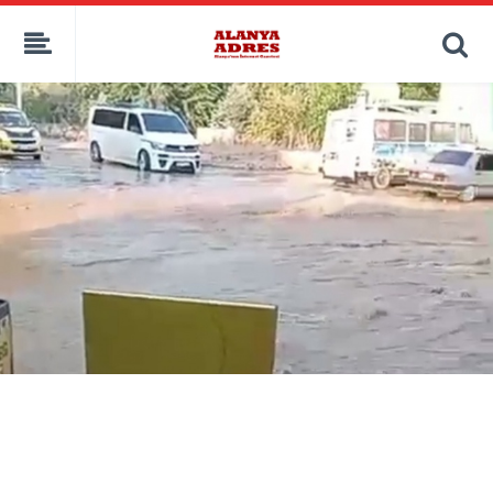
kaçak bahis
deneme bonusu
casino siteleri
canlı bahis siteleri
deneme bonusu veren siteler
bahis siteleri
porno izle