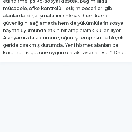
edindirme, psiko-sosyal destek, bağımlılıkla
mücadele, öfke kontrolü, iletişim becerileri gibi
alanlarda ki çalışmalarının olması hem kamu
güvenliğini sağlamada hem de yükümlülerin sosyal
hayata uyumunda etkin bir araç olarak kullanılıyor.
Alanyamızda kurumun yoğun iş temposu ile birçok ili
geride bırakmış durumda. Yeni hizmet alanları da
kurumun iş gücüne uygun olarak tasarlanıyor.” Dedi.
YUKARI ÇIK
Yazılım:
TE Bilişim
hs-retina - Tüm hakları saklıdır.