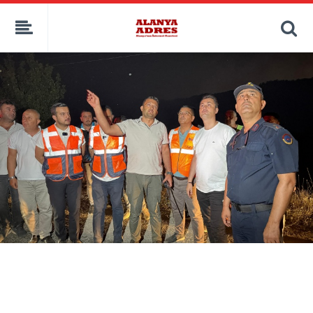
kaçak bahis
deneme bonusu
casino siteleri
canlı bahis siteleri
deneme bonusu veren siteler
bahis siteleri
porno izle