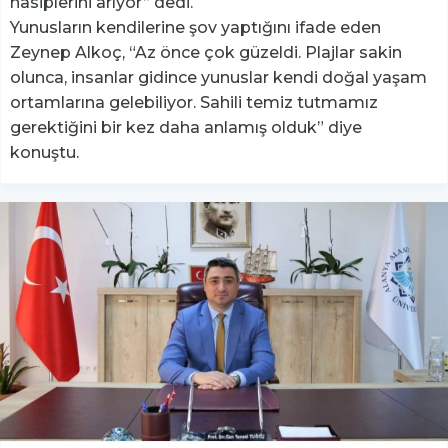
nasiplerini arıyor” dedi.
Yunusların kendilerine şov yaptığını ifade eden
Zeynep Alkoç, “Az önce çok güzeldi. Plajlar sakin
olunca, insanlar gidince yunuslar kendi doğal yaşam
ortamlarına gelebiliyor. Sahili temiz tutmamız
gerektiğini bir kez daha anlamış olduk” diye
konuştu.