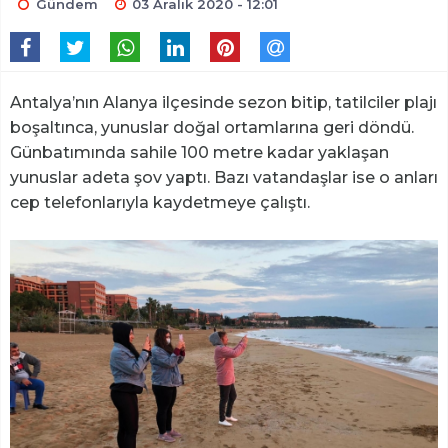
Gündem
03 Aralık 2020 - 12:01
Antalya’nın Alanya ilçesinde sezon bitip, tatilciler plajı
boşaltınca, yunuslar doğal ortamlarına geri döndü.
Günbatımında sahile 100 metre kadar yaklaşan
yunuslar adeta şov yaptı. Bazı vatandaşlar ise o anları
cep telefonlarıyla kaydetmeye çalıştı.