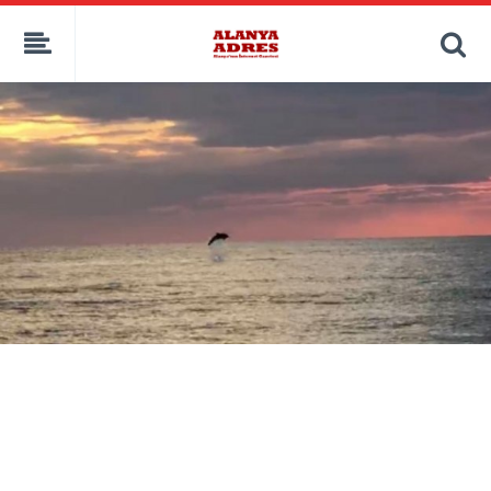
kaçak bahis
deneme bonusu
casino siteleri
canlı bahis siteleri
deneme bonusu veren siteler
bahis siteleri
porno izle