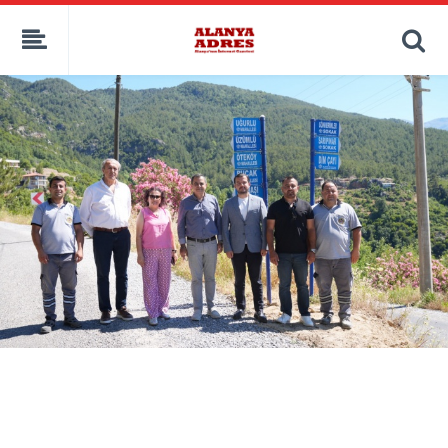
kaçak bahis
deneme bonusu
casino siteleri
canlı bahis siteleri
deneme bonusu veren siteler
bahis siteleri
porno izle