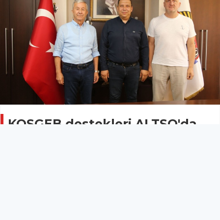
KOSGEB destekleri ALTSO'da
anlatıldı
Ekonomi
18 Haziran 2026 - 11:38
Alanya Ticaret ve Sanayi Odası (ALTSO) ile KOSGEB