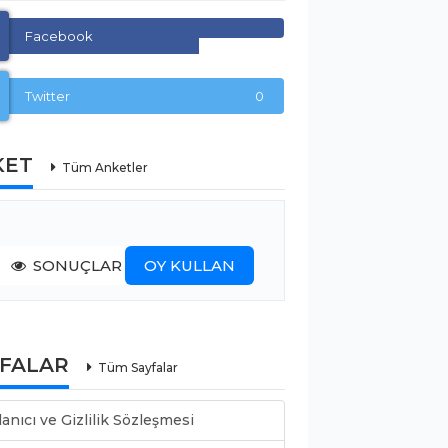
Facebook
Twitter
0
KET
Tüm Anketler
SONUÇLAR
OY KULLAN
YFALAR
Tüm Sayfalar
lanıcı ve Gizlilik Sözleşmesi