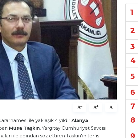
1
2
3
4
5
6
7
8
ararnamesi ile yaklaşık 4 yıldır
Alanya
apan
Musa Taşkın
, Yargıtay Cumhuriyet Savcısı
9
aları ile adından söz ettiren Taşkın'ın terfisi