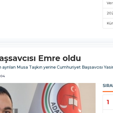
Ver
202
Kü
başsavcısı Emre oldu
n ayrılan Musa Taşkın yerine Cumhuriyet Başsavcısı Yasi
:04
SIRA
1