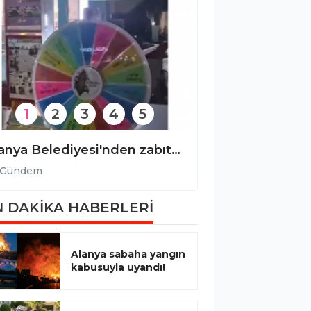
1
2
3
4
5
Türk Devletleri Teşkilatı’ndan Alanya’ya anlamlı ziyaret!
Gündem
Gündem
 DAKİKA HABERLERİ
Alanya sabaha yangın
kabusuyla uyandı!