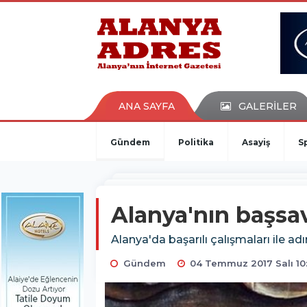
kaçak bahis
deneme bonusu
casino siteleri
canlı bahis siteleri
deneme bonusu veren siteler
bahis siteleri
ANA SAYFA
GALERİLER
porno izle
Gündem
Politika
Asayiş
S
Alanya'nın başsavc
Alanya'da başarılı çalışmaları ile ad
Gündem
04 Temmuz 2017 Salı 10