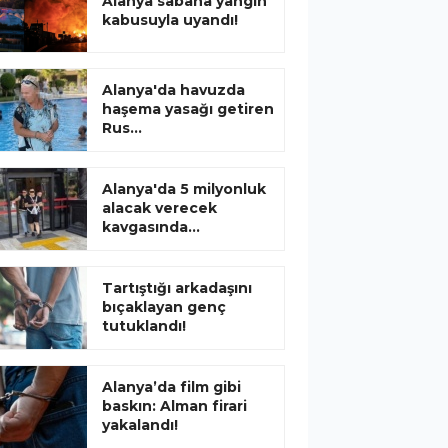
Alanya sabaha yangın
kabusuyla uyandı!
Alanya'da havuzda
haşema yasağı getiren
Rus...
Alanya'da 5 milyonluk
alacak verecek
kavgasında...
Tartıştığı arkadaşını
bıçaklayan genç
tutuklandı!
Alanya’da film gibi
baskın: Alman firari
yakalandı!