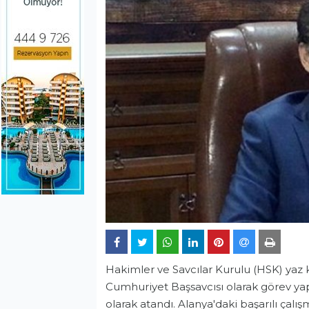
Hakimler ve Savcılar Kurulu (HSK) yaz k
Cumhuriyet Başsavcısı olarak görev y
olarak atandı. Alanya'daki başarılı çalışm