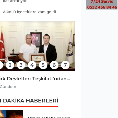
kat arttırıyor
0
Alkollü içeceklere zam geldi
2
3
4
5
6
7
Alanya Belediyesi'nden zabıta denetimine ilişkin açıklama!
Gündem
Gündem
 DAKİKA HABERLERİ