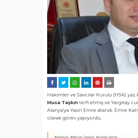
Hakimler ve Savcılar Kurulu (HSK) yaz 
Musa Taşkın
terfi etmiş ve Yargıtay cu
Alanya'ya Yasin Emre atandı. Emre Ka
olarak görev yapıyordu.
#alanya,
#Musa Taşkın,
#yasin emre