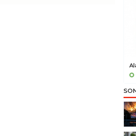
Alanya Belediyesi'nden zabıta denetimine ilişkin açıklama!
Gündem
SON