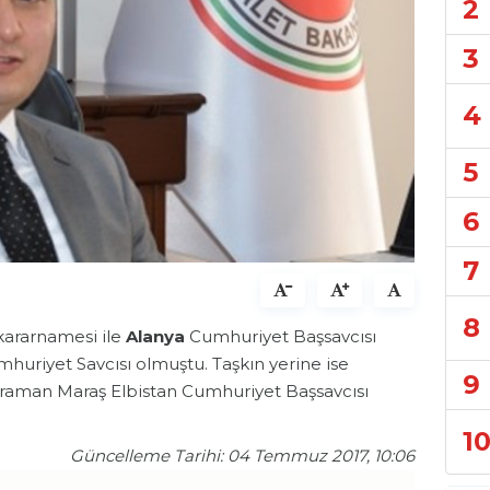
2
3
4
5
6
7
8
kararnamesi ile
Alanya
Cumhuriyet Başsavcısı
mhuriyet Savcısı olmuştu. Taşkın yerine ise
9
hraman Maraş Elbistan Cumhuriyet Başsavcısı
1
Güncelleme Tarihi: 04 Temmuz 2017, 10:06