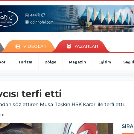
VİDEOLAR
YAZARLAR
por
Turizm
Bölge
Magazin
Eğitim
Sağlı
ısı terfi etti
ından söz ettiren Musa Taşkın HSK kararı ile terfi etti.
:01
SIRA