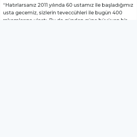
“Hatırlarsanız 2011 yılında 60 ustamız ile başladığımız
usta gecemiz, sizlerin teveccühleri ile bugün 400
rakamlarına ulaştı. Bu da günden güne büyüyen bir
aile olduğumuzu gösteriyor. Sizlere en kaliteli ve
kendini kanıtlamış markalarla hizmet vermekten her
zaman gurur duyuyoruz.”
Gala yemeğiyle başlayan program, ürün tanıtımları,
gala yemeği, çekiliş, müzik ve çeşitli etkinliklerle
devam ederek Kamburoğlu ailesinin birlik ve
beraberliğini bir kez daha gözler önüne serdi.
YUKARI ÇIK