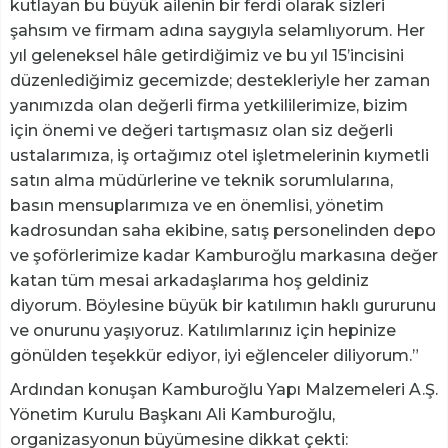
kutlayan bu büyük ailenin bir ferdi olarak sizleri
şahsım ve firmam adına saygıyla selamlıyorum. Her
yıl geleneksel hâle getirdiğimiz ve bu yıl 15’incisini
düzenlediğimiz gecemizde; destekleriyle her zaman
yanımızda olan değerli firma yetkililerimize, bizim
için önemi ve değeri tartışmasız olan siz değerli
ustalarımıza, iş ortağımız otel işletmelerinin kıymetli
satın alma müdürlerine ve teknik sorumlularına,
basın mensuplarımıza ve en önemlisi, yönetim
kadrosundan saha ekibine, satış personelinden depo
ve şoförlerimize kadar Kamburoğlu markasına değer
katan tüm mesai arkadaşlarıma hoş geldiniz
diyorum. Böylesine büyük bir katılımın haklı gururunu
ve onurunu yaşıyoruz. Katılımlarınız için hepinize
gönülden teşekkür ediyor, iyi eğlenceler diliyorum.”
Ardından konuşan Kamburoğlu Yapı Malzemeleri A.Ş.
Yönetim Kurulu Başkanı Ali Kamburoğlu,
organizasyonun büyümesine dikkat çekti: