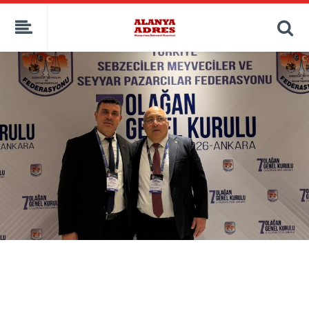
kaçak bahis
deneme bonusu
casino siteleri
canlı bahis siteleri
deneme bonusu veren siteler
bahis siteleri
porno izle