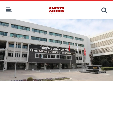
kaçak bahis
deneme bonusu
casino siteleri
canlı bahis siteleri
deneme bonusu veren siteler
bahis siteleri
porno izle