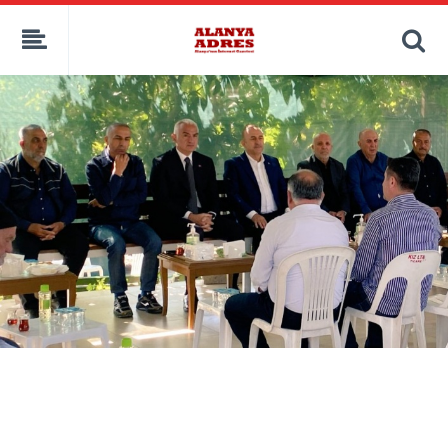
kaçak bahis
deneme bonusu
casino siteleri
canlı bahis siteleri
deneme bonusu veren siteler
bahis siteleri
porno izle