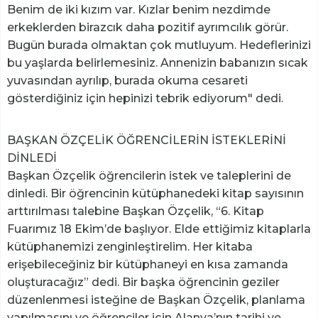
Benim de iki kızım var. Kızlar benim nezdimde
erkeklerden birazcık daha pozitif ayrımcılık görür.
Bugün burada olmaktan çok mutluyum. Hedeflerinizi
bu yaşlarda belirlemesiniz. Annenizin babanızın sıcak
yuvasından ayrılıp, burada okuma cesareti
gösterdiğiniz için hepinizi tebrik ediyorum" dedi.
BAŞKAN ÖZÇELİK ÖĞRENCİLERİN İSTEKLERİNİ
DİNLEDİ
Başkan Özçelik öğrencilerin istek ve taleplerini de
dinledi. Bir öğrencinin kütüphanedeki kitap sayısının
arttırılması talebine Başkan Özçelik, “6. Kitap
Fuarımız 18 Ekim’de başlıyor. Elde ettiğimiz kitaplarla
kütüphanemizi zenginleştirelim. Her kitaba
erişebileceğiniz bir kütüphaneyi en kısa zamanda
oluşturacağız” dedi. Bir başka öğrencinin geziler
düzenlenmesi isteğine de Başkan Özçelik, planlama
yapılmasını ve öğrenciler için Alanya’nın tarihi ve