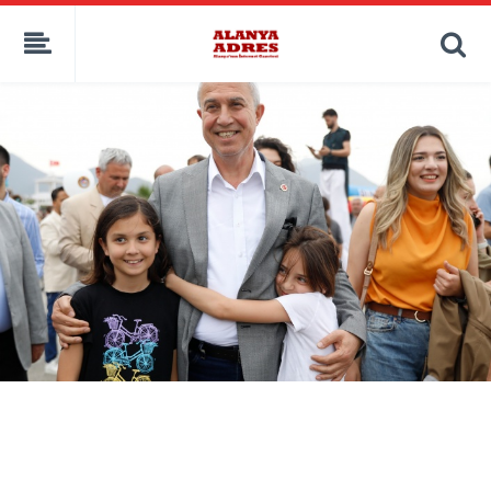
kaçak bahis
deneme bonusu
casino siteleri
canlı bahis siteleri
deneme bonusu veren siteler
bahis siteleri
porno izle