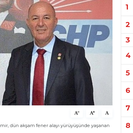
1
2
3
4
5
6
7
8
mir, dün akşam fener alayı yürüyüşünde yaşanan