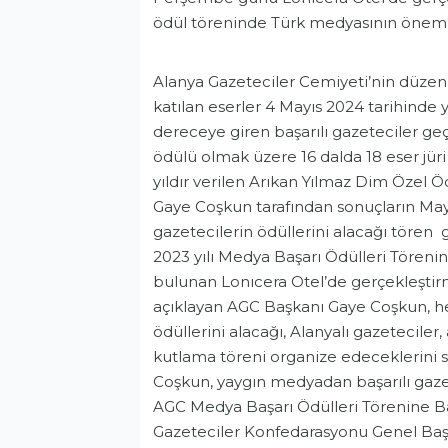
ödül töreninde Türk medyasının önemli 
Alanya Gazeteciler Cemiyeti’nin düzenl
katılan eserler 4 Mayıs 2024 tarihinde y
dereceye giren başarılı gazeteciler geçt
ödülü olmak üzere 16 dalda 18 eser jüri 
yıldır verilen Arıkan Yılmaz Dim Özel Ö
Gaye Coşkun tarafından sonuçların May
gazetecilerin ödüllerini alacağı tören 
2023 yılı Medya Başarı Ödülleri Töreni
bulunan Lonıcera Otel’de gerçekleştirm
açıklayan AGC Başkanı Gaye Coşkun, her 
ödüllerini alacağı, Alanyalı gazeteciler,
kutlama töreni organize edeceklerini s
Coşkun, yaygın medyadan başarılı gaze
AGC Medya Başarı Ödülleri Törenine Ba
Gazeteciler Konfedarasyonu Genel Baş