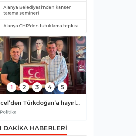
Alanya Belediyesi'nden kanser
tarama semineri
0
Alanya CHP'den tutuklama tepkisi
1
2
3
4
5
Adem Murat Yücel'in kongredeki mesajı
Politika
Politika
 DAKİKA HABERLERİ