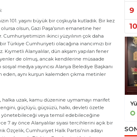
9
:
n 101. yaşını büyük bir coşkuyla kutladık. Bir kez
1
e olursa olsun, Gazi Paşa’sının emanetine her
Cumhuriyetimizin ikinci yüzyılının çok daha
ü bir Türkiye Cumhuriyeti olacağına inancımızı bir
Kıymetli Alanyalılar, dün akşam yapılan fener
yenler de olmuş, ancak kendilerine müsaade
p sosyal medya yayıncısı Alanya Belediye Başkanı
am eden, aynı kurşun kalemden çıkma metinler
en, halka uzak, kamu düzenine uymamayı marifet
Yücel’den Türkdoğan’a hayırlı olsun ziyareti!
 zengini, güçlüyü, güçsüzü, halkı, devleti özetle
Politika
n yönetebileceği veya temsil edebileceğine
 7 ay önce Alanyalılar siyasi tercihlerini açık bir
SON
ık Özçelik, Cumhuriyet Halk Partisi’nin adayı