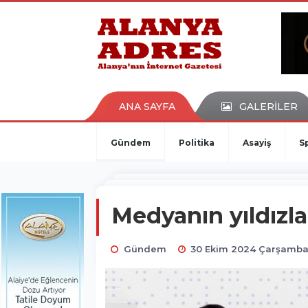
kaçak bahis
deneme bonusu
casino siteleri
canlı bahis siteleri
deneme bonusu veren siteler
bahis siteleri
ANA SAYFA
GALERİLER
porno izle
Gündem
Politika
Asayiş
S
Medyanın yıldızl
Gündem
30 Ekim 2024 Çarşamba