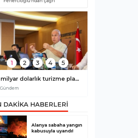
0
Fenercioğlu'ndan çağrı
1
2
3
4
5
17 milyar dolarlık turizme plastik gölgesi!
Gevne’de şenlik hazırlığı!
Gündem
Gün
 DAKİKA HABERLERİ
Alanya sabaha yangın
kabusuyla uyandı!