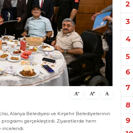
2
3
4
5
6
7
8
isi, Alanya Belediyesi ve Kırşehir Belediyelerinin
9
et programı gerçekleştirdi. Ziyaretlerde hem
 incelendi.