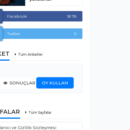
Facebook
18.7B
Twitter
0
KET
Tüm Anketler
SONUÇLAR
OY KULLAN
YFALAR
Tüm Sayfalar
lanıcı ve Gizlilik Sözleşmesi