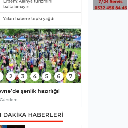
Erdem: Alanya turizmini
baltalamayın
0
Yalan habere tepki yağdı
2
3
4
5
6
7
17 milyar dolarlık turizme plastik gölgesi!
Gevne’de şenlik hazırlığı!
Gündem
 DAKİKA HABERLERİ