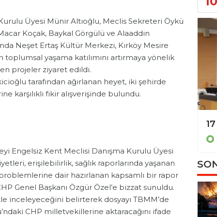
1
urulu Üyesi Münir Altıoğlu, Meclis Sekreteri Öykü
Macar Koçak, Baykal Görgülü ve Alaaddin
da Neşet Ertaş Kültür Merkezi, Kırköy Mesire
rin toplumsal yaşama katılımını artırmaya yönelik
en projeler ziyaret edildi.
icioğlu tarafından ağırlanan heyet, iki şehirde
ne karşılıklı fikir alışverişinde bulundu.
Gündem
seyi Engelsiz Kent Meclisi Danışma Kurulu Üyesi
SON
tleri, erişilebilirlik, sağlık raporlarında yaşanan
m problemlerine dair hazırlanan kapsamlı bir rapor
CHP Genel Başkanı Özgür Özel’e bizzat sunuldu.
le inceleyeceğini belirterek dosyayı TBMM’de
’ndaki CHP milletvekillerine aktaracağını ifade