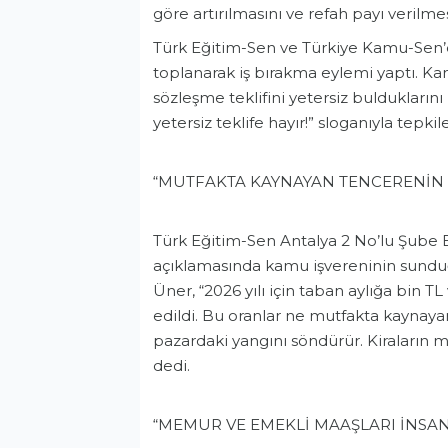
göre artırılmasını ve refah payı verilmes
Türk Eğitim-Sen ve Türkiye Kamu-Sen’e
toplanarak iş bırakma eylemi yaptı. Ka
sözleşme teklifini yetersiz bulduklarını 
yetersiz teklife hayır!” sloganıyla tepkile
“MUTFAKTA KAYNAYAN TENCERENİN
Türk Eğitim-Sen Antalya 2 No’lu Şube 
açıklamasında kamu işvereninin sunduğ
Üner, “2026 yılı için taban aylığa bin T
edildi. Bu oranlar ne mutfakta kaynay
pazardaki yangını söndürür. Kiraların 
dedi.
“MEMUR VE EMEKLİ MAAŞLARI İNSA