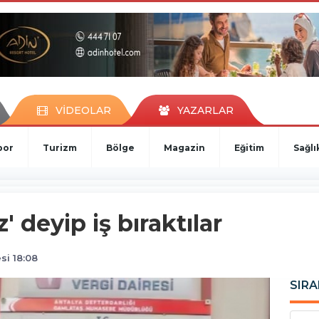
VİDEOLAR
YAZARLAR
por
Turizm
Bölge
Magazin
Eğitim
Sağlı
' deyip iş bıraktılar
si 18:08
SIRA