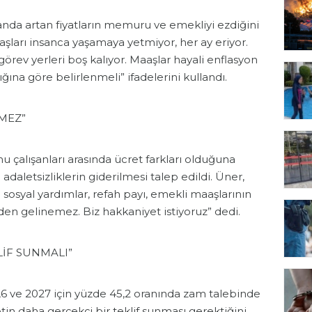
anda artan fiyatların memuru ve emekliyi ezdiğini
ları insanca yaşamaya yetmiyor, her ay eriyor.
ev yerleri boş kalıyor. Maaşlar hayali enflasyon
ığına göre belirlenmeli” ifadelerini kullandı.
MEZ”
u çalışanları arasında ücret farkları olduğuna
adaletsizliklerin giderilmesi talep edildi. Üner,
e sosyal yardımlar, refah payı, emekli maaşlarının
zden gelinemez. Biz hakkaniyet istiyoruz” dedi.
İF SUNMALI”
,6 ve 2027 için yüzde 45,2 oranında zam talebinde
n daha gerçekçi bir teklif sunması gerektiğini