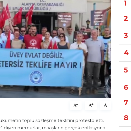
1
2
3
4
5
6
7
8
hükümetin toplu sözleşme teklifini protesto etti.
ayır” diyen memurlar, maaşların gerçek enflasyona