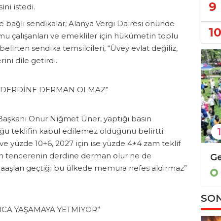
9
ini istedi.
 bağlı sendikalar, Alanya Vergi Dairesi önünde
1
mu çalışanları ve emekliler için hükümetin toplu
belirten sendika temsilcileri, “Üvey evlat değiliz,
rini dile getirdi.
 DERDİNE DERMAN OLMAZ”
Başkanı Onur Niğmet Üner, yaptığı basın
1
u teklifin kabul edilemez olduğunu belirtti.
L ve yüzde 10+6, 2027 için ise yüzde 4+4 zam teklif
an tencerenin derdine derman olur ne de
Yetersiz trafo ve ağaç kesimi İmamlı Yaylası'nı isyan ettirdi!
maaşları geçtiği bu ülkede memura nefes aldırmaz”
Gündem
Gündem
SON
NCA YAŞAMAYA YETMİYOR”