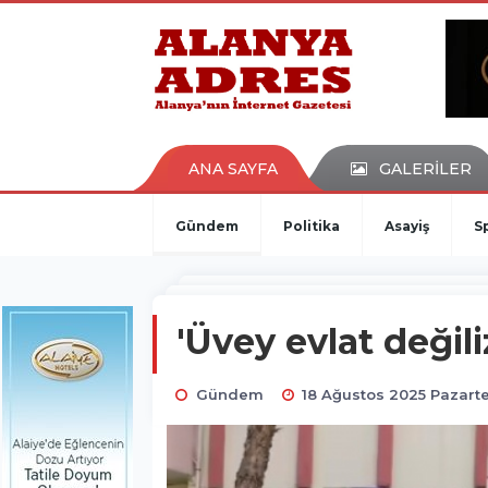
kaçak bahis
deneme bonusu
casino siteleri
canlı bahis siteleri
deneme bonusu veren siteler
bahis siteleri
ANA SAYFA
GALERİLER
porno izle
Gündem
Politika
Asayiş
S
'Üvey evlat değiliz
Gündem
18 Ağustos 2025 Pazarte