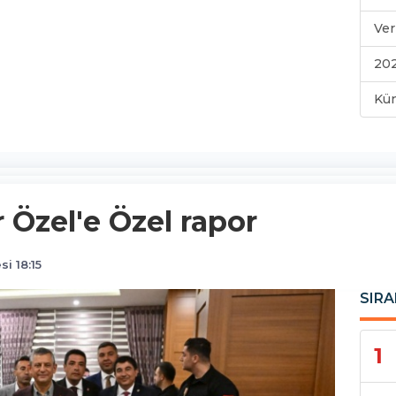
Ver
202
Kü
 Özel'e Özel rapor
i 18:15
SIRA
1