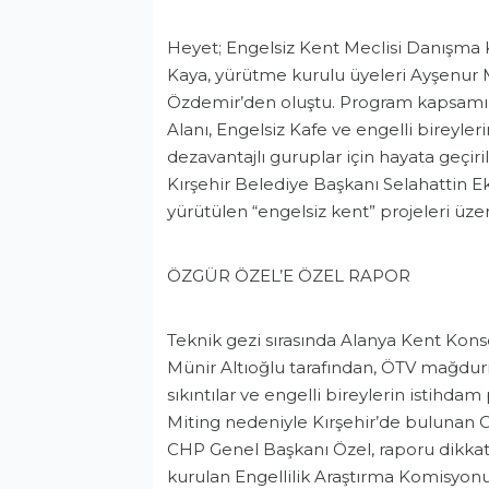
Heyet; Engelsiz Kent Meclisi Danışma K
Kaya, yürütme kurulu üyeleri Ayşenur 
Özdemir’den oluştu. Program kapsamın
Alanı, Engelsiz Kafe ve engelli bireyle
dezavantajlı guruplar için hayata geçiril
Kırşehir Belediye Başkanı Selahattin Ek
yürütülen “engelsiz kent” projeleri üzeri
ÖZGÜR ÖZEL’E ÖZEL RAPOR
Teknik gezi sırasında Alanya Kent Kon
Münir Altıoğlu tarafından, ÖTV mağduriye
sıkıntılar ve engelli bireylerin istihda
Miting nedeniyle Kırşehir’de bulunan 
CHP Genel Başkanı Özel, raporu dikkat
kurulan Engellilik Araştırma Komisyonu