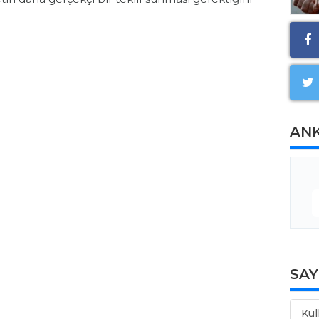
AN
SA
Kul