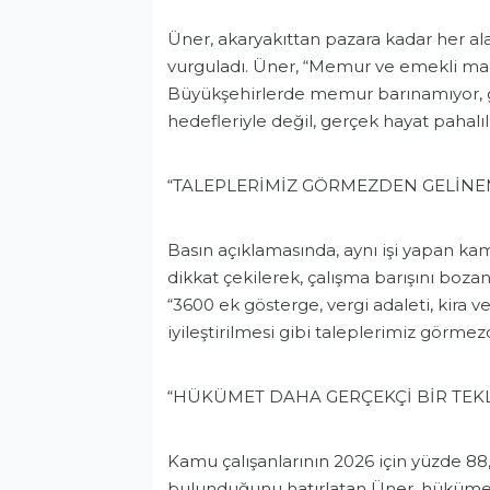
Üner, akaryakıttan pazara kadar her al
vurguladı. Üner, “Memur ve emekli maaş
Büyükşehirlerde memur barınamıyor, gör
hedefleriyle değil, gerçek hayat pahalıl
“TALEPLERİMİZ GÖRMEZDEN GELİNE
Basın açıklamasında, aynı işi yapan kam
dikkat çekilerek, çalışma barışını bozan 
“3600 ek gösterge, vergi adaleti, kira v
iyileştirilmesi gibi taleplerimiz görme
“HÜKÜMET DAHA GERÇEKÇİ BİR TEKL
Kamu çalışanlarının 2026 için yüzde 88
bulunduğunu hatırlatan Üner, hükümeti