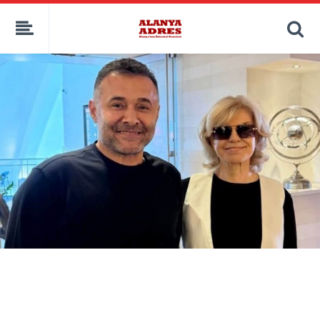
kaçak bahis
deneme bonusu
casino siteleri
canlı bahis siteleri
deneme bonusu veren siteler
bahis siteleri
porno izle